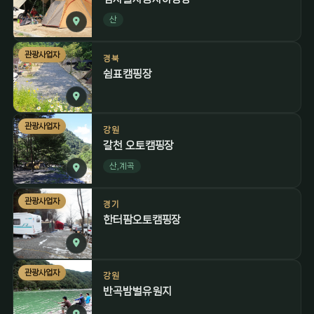
산
관광사업자
경북
쉼표캠핑장
관광사업자
강원
갈천 오토캠핑장
산,계곡
관광사업자
경기
한터팜오토캠핑장
관광사업자
강원
반곡밤벌유원지