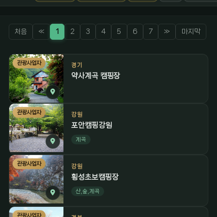
처음
«
1
2
3
4
5
6
7
»
마지막
관광사업자
경기
약사계곡 캠핑장
관광사업자
강원
포안캠핑강원
계곡
관광사업자
강원
횡성초보캠핑장
산,숲,계곡
관광사업자