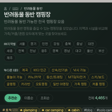
홈
테마
반려동물 동반
반려동물 동반 캠핑장
반려동물 동반 가능한 전국 캠핑장 모음
반려동물 동반 캠핑을 즐길 수 있는 캠핑장을 모았습니다. 지역과 시설을 비교해
가족/커플/혼캠 모두에게 맞는 곳을 찾아보세요.
서울
경기
인천
강원
충북
충남
대전
지역별
세종
전북
전남
광주
경북
경남
대구
울산
부산
제주
계곡
바다 인근
산속/산기슭
낚시 가능
다른 테마
물놀이 가능
카누/카약
등산/트래킹
MTB/자전거
스키/보드
글램핑
카라반
오토캠핑
일반 야영장
가족 캠핑
커플 캠핑
추천순
이름순
조회순
전체
4,465
개
토픽
🔥 glamping
🔥 car camping
🔥 cabin
#bbq
#solo cam
🇺🇸