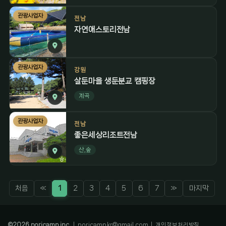
관광사업자
전남
자연애스토리전남
관광사업자
강원
살둔마을 생둔분교 캠핑장
계곡
관광사업자
전남
좋은세상리조트전남
산,숲
처음
«
1
2
3
4
5
6
7
»
마지막
감성 캠핑 큐레이터
진짜 감성은, 나를 아는 것
©
2026
noricamp inc.
|
noricamp.kr@gmail.com
|
개인정보처리방침