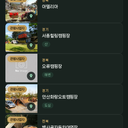
경북
아델리아
관광사업자
경기
서종힐링캠핑장
산
관광사업자
경북
오류캠핑장
해변
관광사업자
경기
안산화랑오토캠핑장
도심
관광사업자
전북
뱀사골자동차야영장