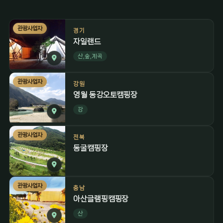
관광사업자
경기
자일랜드
산,숲,계곡
관광사업자
강원
영월 동강오토캠핑장
강
관광사업자
전북
동굴캠핑장
관광사업자
충남
아산글램핑캠핑장
산