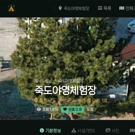
목록
전체
죽도야영체험장
홈
충남
죽도야영체험장
죽도야영체험장
충청남도 홍성군 서부면 죽도리 18
도심
조회 1,815
선호 0.8
기본정보
시설/편의
사진