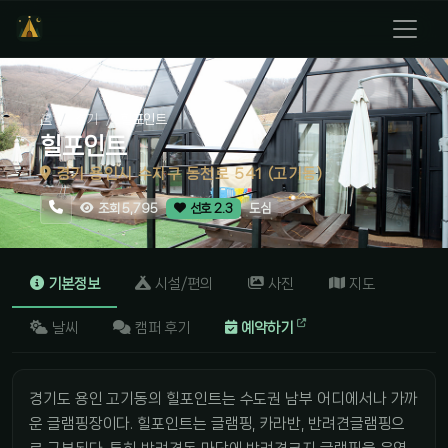
홈
경기
힐포인트
힐포인트
경기 용인시 수지구 동천로 541 (고기동)
도심
조회 5,795
선호 2.3
기본정보
시설/편의
사진
지도
날씨
캠퍼 후기
예약하기
경기도 용인 고기동의 힐포인트는 수도권 남부 어디에서나 가까
운 글램핑장이다. 힐포인트는 글램핑, 카라반, 반려견글램핑으