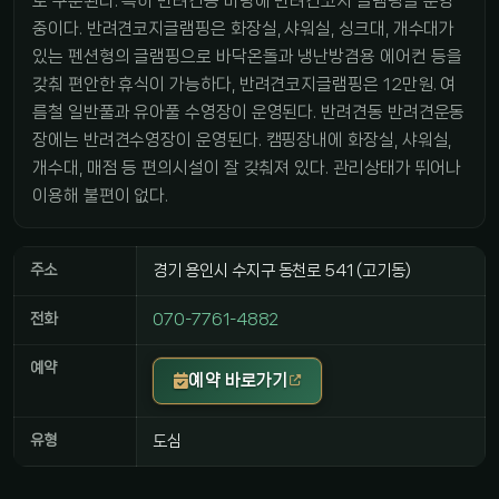
로 구분된다. 특히 반려견동 마당에 반려견코지 글램핑을 운영
중이다. 반려견코지글램핑은 화장실, 샤워실, 싱크대, 개수대가
있는 펜션형의 글램핑으로 바닥온돌과 냉난방겸용 에어컨 등을
갖춰 편안한 휴식이 가능하다, 반려견코지글램핑은 12만원. 여
름철 일반풀과 유아풀 수영장이 운영된다. 반려견동 반려견운동
장에는 반려견수영장이 운영된다. 캠핑장내에 화장실, 샤워실,
개수대, 매점 등 편의시설이 잘 갖춰져 있다. 관리상태가 뛰어나
이용해 불편이 없다.
주소
경기 용인시 수지구 동천로 541 (고기동)
전화
070-7761-4882
예약
예약 바로가기
유형
도심