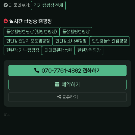
더 둘러보기:
경기 캠핑장 전체
실시간 급상승 캠핑장
동상힐링캠핑장 (힐링캠핑장)
동상힐링캠핑장
한탄강관광지 오토캠핑장
한탄강소나무캠핑
한탄강둘레길캠핑장
한탄강 카누 캠핑장
아이월관광농원
한탄강캠핑장
070-7761-4882 전화하기
예약하기
공유하기
광고