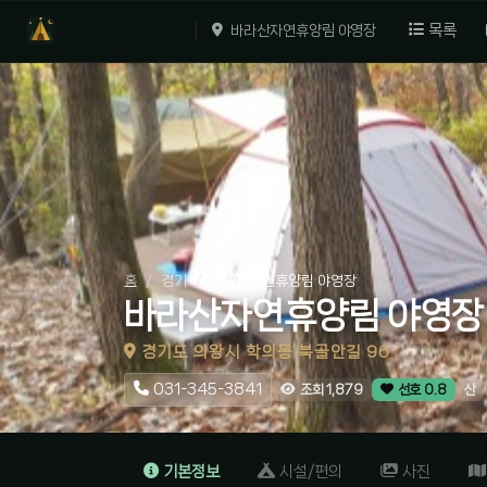
목록
바라산자연휴양림 야영장
홈
경기
바라산자연휴양림 야영장
바라산자연휴양림 야영장
경기도 의왕시 학의동 북골안길 96
031-345-3841
산
조회 1,879
선호 0.8
기본정보
시설/편의
사진