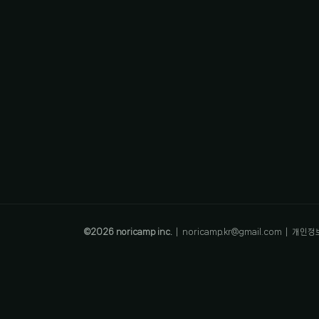
©
2026
noricamp inc.
|
noricamp.kr@gmail.com
|
개인정