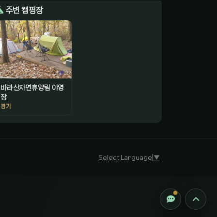
주변 캠핑장
바라산자연휴양림 야영
장
경기
감성 캠핑 큐레이터
진짜 감성은, 나를 아는 것
Select Language
▼