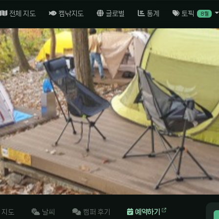
전체 지도
캠낚지도
글로벌
통계
토픽
8월
지도
날씨
캠퍼 후기
예약하기