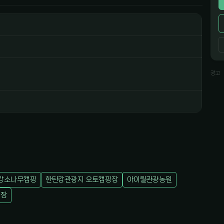
광고
강소나무캠핑
한탄강관광지 오토캠핑장
아이월관광농원
핑장