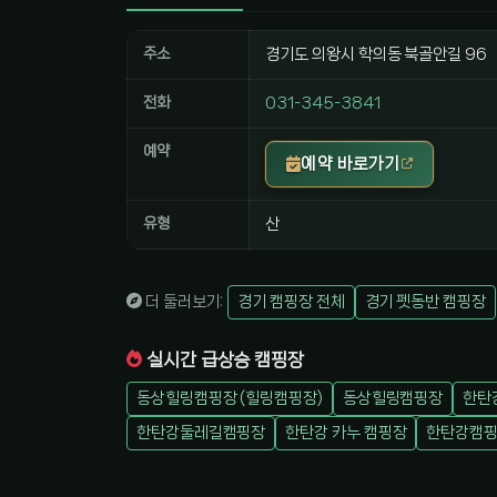
주소
경기도 의왕시 학의동 북골안길 96
전화
031-345-3841
예약
예약 바로가기
유형
산
더 둘러보기:
경기 캠핑장 전체
경기 펫동반 캠핑장
실시간 급상승 캠핑장
동상힐링캠핑장 (힐링캠핑장)
동상힐링캠핑장
한탄
한탄강둘레길캠핑장
한탄강 카누 캠핑장
한탄강캠