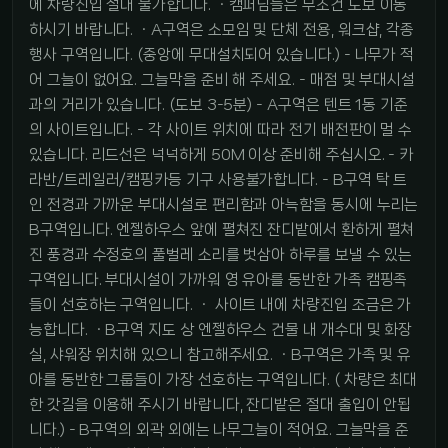
에 차량진입 절대 불가합니다. ㆍ캠퍼님들은 무조건 도보 이동
하시기 바랍니다. ㆍA구역은 소모임 및 단체 전용, 워크샵, 각종
행사 구역입니다. (중앙에 무대설치되어 있습니다.) - 나무가 적
어 그늘이 없어요. 그늘막을 준비 해 주세요. - 매점 및 부대시설
과의 거리가 있습니다. (도보 3-5분) - A구역은 텐트 1동 기준
의 사이트입니다. - 각 사이트 위치에 따라 전기 배전판이 멀 수
있습니다. 리드선은 넉넉하게 50M 이상 준비해 주십시오. - 카
라반/트레일러/캠핑카등 기구 사용불가합니다. - B구역 탁 트
인 전경과 가까운 부대시설로 편리함과 아늑함을 동시에 누리는
B구역입니다. 엔젤하우스 앞에 펼쳐진 잔디밭에서 환하게 펼쳐
진 풍경과 수정호의 풀벌레 소리를 벗삼아 하루를 보낼 수 있는
구역입니다. 부대시설이 가까워 영 유아를 동반한 가족 캠핑족
들이 선호하는 구역입니다. ㆍ 사이트 내에 차량진입 조금은 가
능합니다. ㆍB구역 지도 상 엔젤하우스 건물 내 개수대 및 화장
실, 샤워장 위치해 있으니 참고해주세요. ㆍB구역은 가족 및 유
아를 동반한 그룹들이 가장 선호하는 구역입니다. ( 차량은 최대
한 갓길을 이용해 주시기 바랍니다, 잔디밭은 절대 출입이 안됩
니다.) - B구역의 외곽 외에는 나무그늘이 적어요. 그늘막을 준