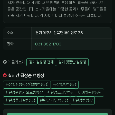
리가 있습니다. 4인이나 연인끼리 조용히 밤 하늘을 바라 보기
좋은 공간입니다. 봄~ 가을에는 다양한 꽃과 나무들이 캠퍼들을
만족 시켜 드립니다. 각 사이트마다 특성이 조금씩 다릅니다.
주소
경기 여주시 산북면 해여림로 78
전화
031-882-1700
더 둘러보기:
경기 캠핑장 전체
경기 펫동반 캠핑장
실시간 급상승 캠핑장
동상힐링캠핑장 (힐링캠핑장)
동상힐링캠핑장
한탄강관광지 오토캠핑장
한탄강소나무캠핑
아이월관광농원
한탄강둘레길캠핑장
한탄강 카누 캠핑장
한탄강캠핑장