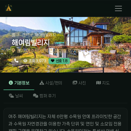
홈
경기
해여림빌리지
해여림빌리지
경기 여주시 산북면 해여림로 78
조회 3,973
선호 1.8
기본정보
시설/편의
사진
지도
날씨
캠퍼 후기
여주 해여림빌리지는 자체 6만평 수목원 안에 프라이빗한 공간
과 수목원 자연경관을 이용한 가족 단위 및 연인 및 소모임 전용