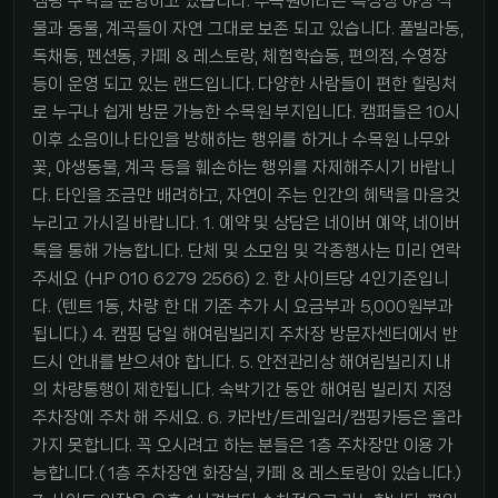
캠핑 구역을 운영하고 있습니다. 수목원이라는 특성상 야생 식
물과 동물, 계곡들이 자연 그대로 보존 되고 있습니다. 풀빌라동,
독채동, 펜션동, 카페 & 레스토랑, 체험학습동, 편의점, 수영장
등이 운영 되고 있는 랜드입니다. 다양한 사람들이 편한 힐링처
로 누구나 쉽게 방문 가능한 수목원 부지입니다. 캠퍼들은 10시
이후 소음이나 타인을 방해하는 행위를 하거나 수목원 나무와
꽃, 야생동물, 계곡 등을 훼손하는 행위를 자제해주시기 바랍니
다. 타인을 조금만 배려하고, 자연이 주는 인간의 혜택을 마음것
누리고 가시길 바랍니다. 1. 예약 및 상담은 네이버 예약, 네이버
톡을 통해 가능합니다. 단체 및 소모임 및 각종행사는 미리 연락
주세요 (H.P 010 6279 2566) 2. 한 사이트당 4인기준입니
다. (텐트 1동, 차량 한 대 기준 추가 시 요금부과 5,000원부과
됩니다.) 4. 캠핑 당일 해여림빌리지 주차장 방문자센터에서 반
드시 안내를 받으셔야 합니다. 5. 안전관리상 해여림빌리지 내
의 차량통행이 제한됩니다. 숙박기간 동안 해여림 빌리지 지정
주차장에 주차 해 주세요. 6. 카라반/트레일러/캠핑카등은 올라
가지 못합니다. 꼭 오시려고 하는 분들은 1층 주차장만 이용 가
능합니다.( 1층 주차장엔 화장실, 카페 & 레스토랑이 있습니다.)