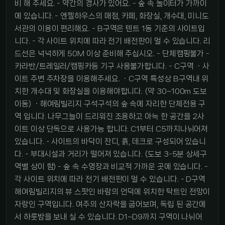
비 해 주세요. - 약간의 경사가 있어요. - 숲 속 놀이터가 가까이
에 있습니다. - 엔젤하우스의 매점, 카페, 화장실, 개수대, 미니도
서관의 이용이 편리해요. - B구역은 텐트 1동 기준의 사이트입
니다. - 각 사이트 위치에 따라 전기 배전판이 멀 수 있습니다. 리
드선은 넉넉하게 50M 이상 준비해 주십시오. - 단체캠핑불가 -
카라반/트레일러/캠핑카등 기구 사용불가합니다. - C구역 ㆍ사
이트 주변 주차장을 이용해주세요. ㆍC구역 특성상 B구역내 위
치한 개수대 및 화장실을 이용해야합니다. (약 30~100m 도보
이동) ㆍ해여림빌리지 구석구석의 숲 속에 자리한 단체전용 구
역 입니다. 나무그늘이 드리워진 조용하고 아늑 한 공간을 2사
이트 이상 단독으로 사용가능 합니다. C1부터 C5까지나뉘어져
있습니다. - 사이트의 바닥이 잔디, 흙, 데크로 구성되어 있습니
다. - 부대시설과 거리가 떨어져 있습니다. (도보 3-5분 상세구
역별 상이 함) - 숲 속 수영장과 비교적 가까운 곳에 있습니다. -
각 사이트 위치에 따라 전기 배전판이 멀 수 있습니다. - D구역
해여림빌리지의 뷰 스팟인 바람의 언덕에 위치한 탁트인 전망이
자랑인 구역입니다. 여주의 산자락을 굽어보며, 독립 된 공간에
서 하룻밤을 보내 실 수 있습니다. D1~D9까지 구역이 나뉘어