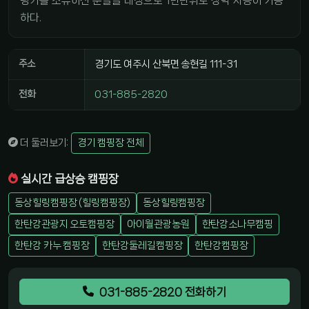
핑카를 소유하신 분들을 대상으로 1년단위로 장박 사용이 가능
하다.
주소
경기도 여주시 산북면 송현길 111-31
전화
031-885-2820
더 둘러보기:
경기 캠핑장 전체
실시간 급상승 캠핑장
동상힐링캠핑장 (힐링캠핑장)
동상힐링캠핑장
한탄강관광지 오토캠핑장
아이월관광농원
한탄강소나무캠핑
한탄강 카누 캠핑장
한탄강둘레길캠핑장
한탄강캠핑장
031-885-2820 전화하기