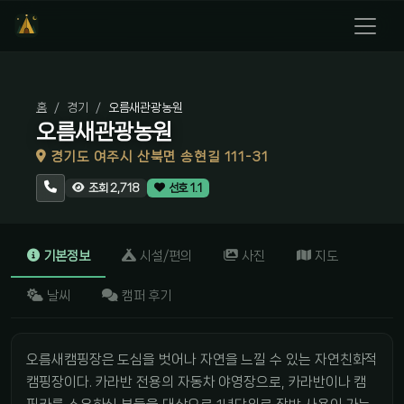
홈
경기
오름새관광농원
오름새관광농원
경기도 여주시 산북면 송현길 111-31
조회 2,718
선호 1.1
기본정보
시설/편의
사진
지도
날씨
캠퍼 후기
오름새캠핑장은 도심을 벗어나 자연을 느낄 수 있는 자연친화적
캠핑장이다. 카라반 전용의 자동차 야영장으로, 카라반이나 캠