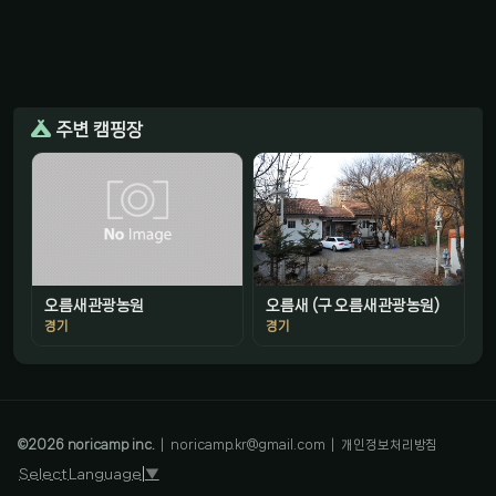
주변 캠핑장
오름새관광농원
오름새 (구 오름새관광농원)
경기
경기
감성 캠핑 큐레이터
진짜 감성은, 나를 아는 것
©
2026
noricamp inc.
|
noricamp.kr@gmail.com
|
개인정보처리방침
Select Language
▼