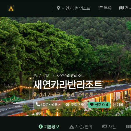
목록
전
새연카라반리조트
홈
경기
새연카라반리조트
새연카라반리조트
경기 가평군 조종면 운악청계로333번길 86
031-585-
산,계곡
조회 789
선호 0.4
기본정보
시설/편의
사진