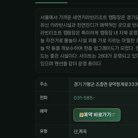
서울에서 가까운 새연카라반리조트 캠핑장은 경기도
최신 카라반시설과 천연잔디가 매력적인 곳으로 반려
라반리조트 캠핑장은 특이하게 캠핑장 내 자체 운영 
늘 자전거로 물놀이 시설 위를 가로 지르는 아찔한 
늘 막 등을 개보수하여 한층 업그레이드가 되었다.
드는 좋은 시설이다. 사이트는 26대가 운영되고 
있으며 펜션을 같이 운영 중이다.
주소
경기 가평군 조종면 운악청계로333
전화
031-585-
예약
예약 바로가기
유형
산,계곡