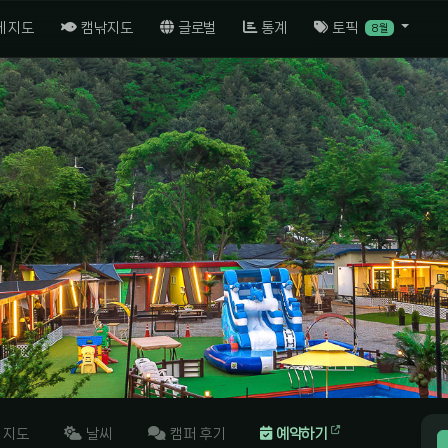
체 지도
캠낚지도
글로벌
통계
토픽
8월
지도
날씨
캠퍼 후기
예약하기