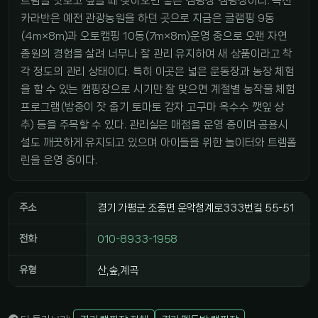
느림을 맛보고 싶을 때 찾아오면 좋은 캠핑장 캠핑장이다. 녹천
카라반은 예전 관광농원을 하던 곳으로 지금은 글램핑 9동
(4m×8m)과 오토캠핑 10동(7m×8m)운영 중으로 오랜 자연
종원의 경험을 살려 너무나 잘 관리 유지하여 새 상품이라고 착
각 정도의 관리 상태이다. 특히 이곳은 넓은 운동장과 농장 체험
을 할 수 있는 캠핑장으로 시기만 잘 맞으면 계절별 농작물 체험
프로그램(밤중이 잣 줍기 토마토 감자 고구마 옥수수 깻잎 상
추) 등을 주목할 수 있다. 관리실은 매점을 운영 중이며 공용시
설도 깨끗하게 유지되고 있으며 아이들을 위한 놀이터와 트렘폴
린을 운영 중이다.
주소
경기 가평군 조종면 운악청계로333번길 55-51
전화
010-8933-1958
유형
산,숲,계곡