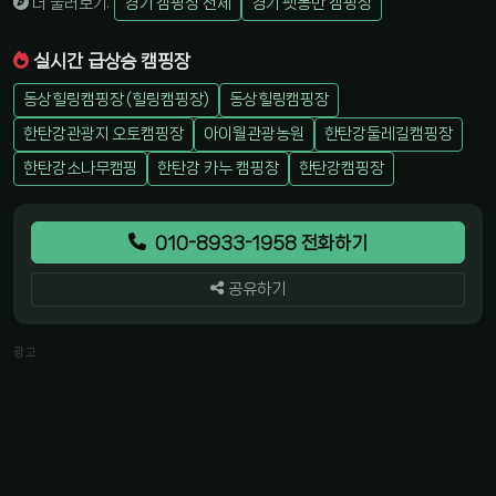
더 둘러보기:
경기 캠핑장 전체
경기 펫동반 캠핑장
실시간 급상승 캠핑장
동상힐링캠핑장 (힐링캠핑장)
동상힐링캠핑장
한탄강관광지 오토캠핑장
아이월관광농원
한탄강둘레길캠핑장
한탄강소나무캠핑
한탄강 카누 캠핑장
한탄강캠핑장
010-8933-1958 전화하기
공유하기
광고