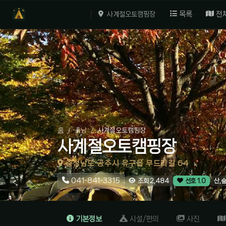
목록
전
사계절오토캠핑장
홈
충남
사계절오토캠핑장
사계절오토캠핑장
충청남도 공주시 유구읍 무드리길 64
041-841-3315
산,
조회 2,484
선호 1.0
기본정보
시설/편의
사진