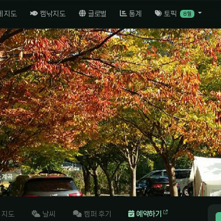
체 지도
캠낚지도
글로벌
통계
토픽
8월
숲,계곡
지도
날씨
캠퍼 후기
예약하기