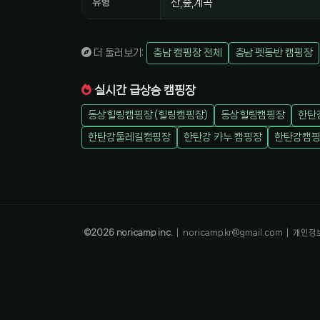
유형
산,숲,계곡
더 둘러보기:
충남 캠핑장 전체
충남 펫동반 캠핑장
실시간 급상승 캠핑장
동상힐링캠핑장 (힐링캠핑장)
동상힐링캠핑장
한탄
한탄강둘레길캠핑장
한탄강 카누 캠핑장
한탄강캠
©
2026
noricamp inc.
|
noricamp.kr@gmail.com
|
개인정