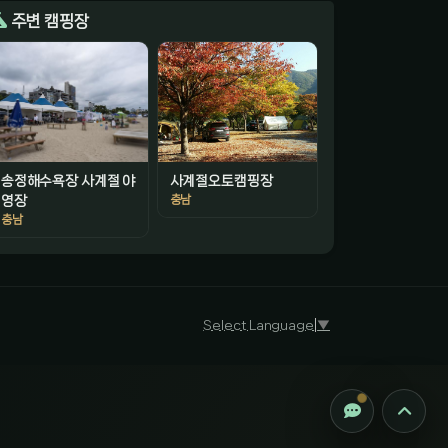
주변 캠핑장
송정해수욕장 사계절 야
사계절오토캠핑장
충남
영장
충남
감성 캠핑 큐레이터
진짜 감성은, 나를 아는 것
Select Language
▼