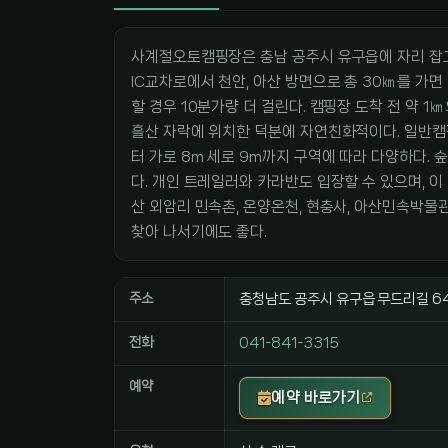
사계절오토캠핑장은 충남 공주시 유구읍에 자리 잡
IC교차로에서 천안, 아산 방면으로 총 30㎞를 가면
할 경우 10분가량 더 걸린다. 캠핑장 도착 전 약 
흘산 자락에 위치한 덕분에 자연친화적이다. 일반캠핑
터 가로 8m 세로 9m까지 구역에 따라 다양하다. 
다. 개인 트레일러와 카라반도 입장할 수 있으며, 이
산 외암리 민속촌, 온양온천, 현충사, 아산민속박물
찾아 나서기에도 좋다.
주소
충청남도 공주시 유구읍 무드리길 6
전화
041-841-3315
예약
예약 바로가기