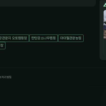
강관광지 오토캠핑장
한탄강소나무캠핑
아이월관광농원
핑장
보처리방침