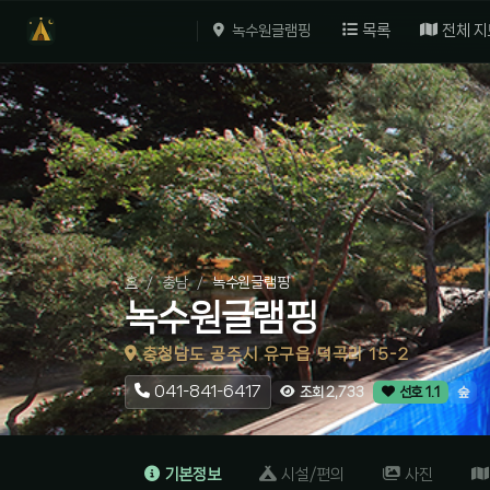
목록
전체 지
녹수원글램핑
홈
충남
녹수원글램핑
녹수원글램핑
충청남도 공주시 유구읍 덕곡리 15-2
041-841-6417
숲
조회 2,733
선호 1.1
기본정보
시설/편의
사진