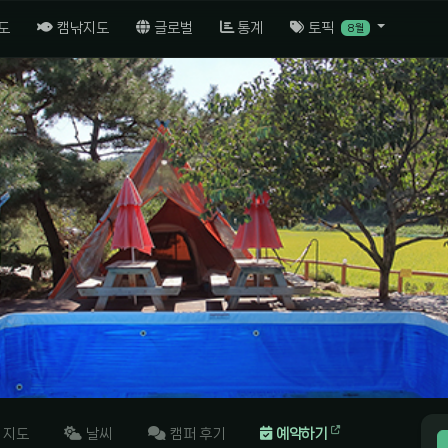
도
캠낚지도
글로벌
통계
토픽
8월
지도
날씨
캠퍼 후기
예약하기