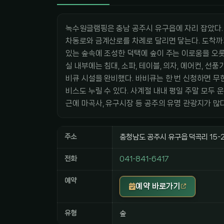
녹수원글램핑은 충남 공주시 유구읍에 자리 잡았다.
차동로와 금계산로를 차례로 달리면 닿는다. 도착까
있는 숲속에 조성한 덕택에 숲이 주는 이로움을 오롯이
실 내부에는 침대, 소파, 테이블, 의자, 에어컨, 선
비큐 시설을 완비했다. 바비큐는 한 번 신청하면 무
비스도 누릴 수 있다. 사계절 내내 평일 주말 모두 
근에 마곡사, 유구시장 등 공주의 유명 관광지가 많다
주소
충청남도 공주시 유구읍 덕곡리 15-
전화
041-841-6417
예약
예약 바로가기
유형
숲