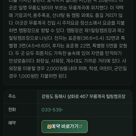
리를 거치면 닿는다. 도착까지 걸리는 시간은 약 20분이다. 이
곳은 일명 무릉도원이라 부르는 무릉계곡에 위치했다. 이 덕택
에 기암괴석, 용추폭포, 선녀탕 등 캠핑 외에도 즐길 거리가 많
다. 이곳은 무릉계곡 진입 시 주차요금 정산소에서 요금을 지불
하면 캠핑장으로 향할 수 있다. 캠핑장은 제1힐링캠프장과 제2
힐링캠프장으로 나뉜다. 전자는 표준형(36.6×5.4) 32면과 특
별형 3면(4.5×6.6)이, 후자는 표준형 22면, 특별형 5면을 갖췄
다. 두 곳 모두 피톤치드 가득한 숲속에 있어 자연을 만끽하기
안성맞춤이다. 화장실, 샤워장, 개수대도 가까운 거리에 있다. 샤
워장을 이용할 경우 2,000원을 내야 하며, 학생, 어린이, 군인일
경우 1,000원만 지불하면 된다.
주소
강원도 동해시 삼화로 467 무릉계곡 힐링캠프장
전화
033-539-
예약
예약 바로가기