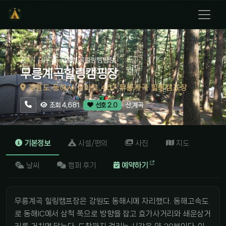
홈
강원
무릉계곡힐링캠핑장
무릉계곡힐링캠핑장
강원도 동해시 삼화로 467 무릉계곡 힐링캠프장
산,계곡
조회 4,681
선호 2.0
기본정보
시설/편의
사진
지도
날씨
캠퍼 후기
예약하기
무릉계곡 힐링캠프장은 강원도 동해시에 자리했다. 동해고속도
로 동해IC에서 삼척 쪽으로 방향을 잡고 효가사거리와 쇄운삼거