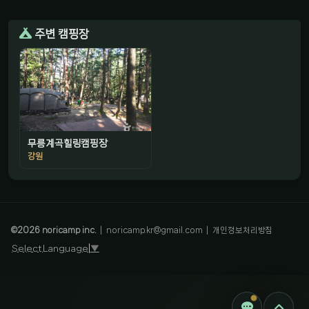
주변 캠핑장
무릉계곡힐링캠핑장
강원
감성 캠핑 큐레이터
진짜 감성은, 나를 아는 것
©
2026
noricamp inc.
|
noricamp.kr@gmail.com
|
개인정보처리방침
Select Language
▼