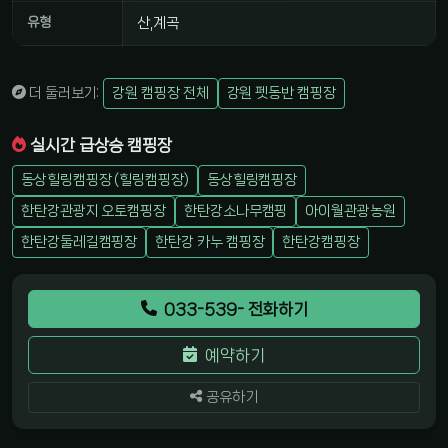
유형
산,계곡
더 둘러보기:
강원 캠핑장 전체
강원 펫동반 캠핑장
실시간 급상승 캠핑장
동상힐링캠핑장 (힐링캠핑장)
동상힐링캠핑장
한탄강관광지 오토캠핑장
한탄강소나무캠핑
아이월관광농원
한탄강둘레길캠핑장
한탄강 카누 캠핑장
한탄강캠핑장
033-539- 전화하기
예약하기
공유하기