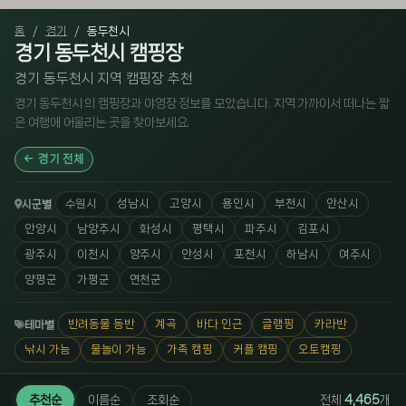
홈
경기
동두천시
경기 동두천시 캠핑장
경기 동두천시 지역 캠핑장 추천
경기 동두천시 의 캠핑장과 야영장 정보를 모았습니다. 지역 가까이서 떠나는 짧
은 여행에 어울리는 곳을 찾아보세요.
경기 전체
수원시
성남시
고양시
용인시
부천시
안산시
시군별
안양시
남양주시
화성시
평택시
파주시
김포시
광주시
이천시
양주시
안성시
포천시
하남시
여주시
양평군
가평군
연천군
반려동물 동반
계곡
바다 인근
글램핑
카라반
테마별
낚시 가능
물놀이 가능
가족 캠핑
커플 캠핑
오토캠핑
추천순
이름순
조회순
전체
4,465
개