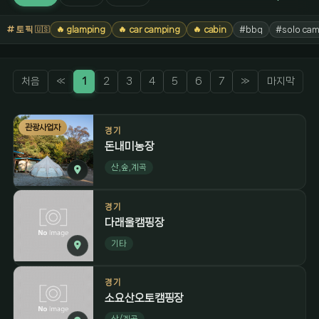
토픽
🔥 glamping
🔥 car camping
🔥 cabin
#bbq
#solo cam
🇺🇸
처음
«
1
2
3
4
5
6
7
»
마지막
관광사업자
경기
돈내미농장
산,숲,계곡
경기
다래울캠핑장
기타
경기
소요산오토캠핑장
산/계곡