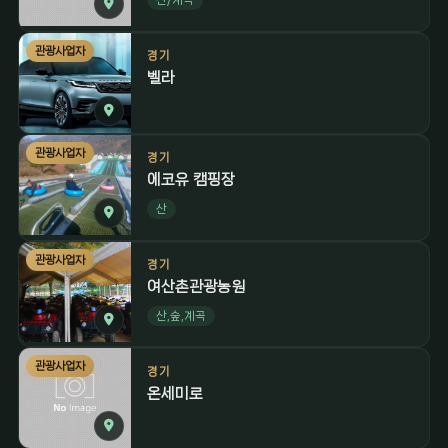
관광사업자
경기
벨라
관광사업자
경기
에코유 캠핑장
산
관광사업자
경기
여산촌관광농원
산,숲,계곡
관광사업자
경기
온세미로