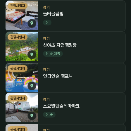
관광사업자
경기
놀터글램핑
산
관광사업자
경기
산야초 자연캠핑장
산,숲,계곡
관광사업자
경기
인디언숲 캠프닉
관광사업자
경기
소요별앤숲테마파크
산,숲
관광사업자
경기