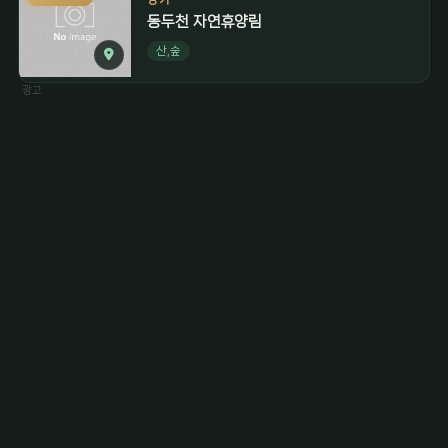
동두천 자연휴양림
산,숲
광고