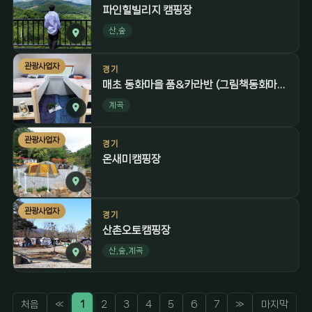
파인힐빌리지 캠핑장
산,숲
관광사업자
경기
매초 동화마을 품&카라반 (그림책동화마을 품 캠핑장)
계곡
관광사업자
경기
온새미캠핑장
관광사업자
경기
산촌오토캠핑장
산,숲,계곡
처음
«
1
2
3
4
5
6
7
»
마지막