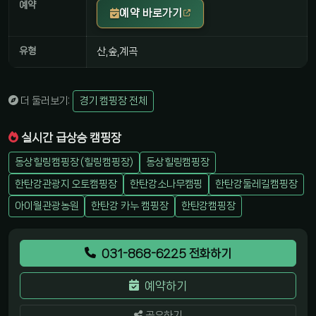
예약
예약 바로가기
유형
산,숲,계곡
더 둘러보기:
경기 캠핑장 전체
실시간 급상승 캠핑장
동상힐링캠핑장 (힐링캠핑장)
동상힐링캠핑장
한탄강관광지 오토캠핑장
한탄강소나무캠핑
한탄강둘레길캠핑장
아이월관광농원
한탄강 카누 캠핑장
한탄강캠핑장
031-868-6225 전화하기
예약하기
공유하기