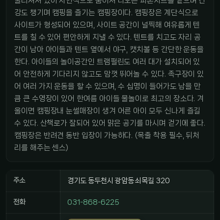
둘러쳐져 있어 자연적으로 뿜어져 나오는 피톤치드를 맡으며 건
강도 챙기며 캠핑을 즐기는 캠핑장이다. 캠핑장은 계단식으로
사이트가 형성되어 있으며, 사이트 공간이 널찍해 여유롭게 텐
트를 칠 수 있어 편안하게 지낼 수 있다. 텐트를 치고도 자리 공
간이 남아 아이들과 텐트 옆에서 야구, 캣치볼 등 간단한 운동을
한다. 아이들의 놀이공간인 트램펄린도 여러 대가 설치되어 있
어 안전하게 기다리지 않고도 맘껏 뛰어놀 수 있다. 족구장이 있
어 여러 가지 운동을 할 수 있으며, 수 십명이 들어가도 남을 만
큼 큰 수영장이 있어 한여름 아이들 물놀이로 최고의 장소다. 겨
울이면 캠핑장내 눈썰매장이 생겨 어른 아이 모두 신나게 즐길
수 있다. 산책로가 잘되어 있어 맑은 공기를 마시며 걷기에 좋다.
캠핑장은 반려견 동반 입장이 가능하다. (목줄 착용 필수, 뒤처
리를 해주는 센스)
주소
경기도 동두천시 광암동 쇠목길 320
전화
031-868-6225