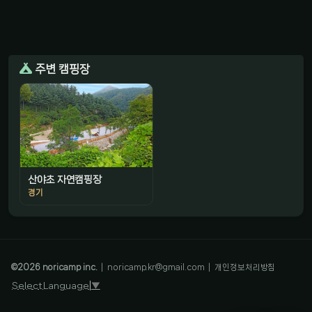
주변 캠핑장
산야초 자연캠핑장
경기
감성 캠핑 큐레이터
진짜 감성은, 나를 아는 것
©
2026
noricamp inc.
|
noricamp.kr@gmail.com
|
개인정보처리방침
Select Language
▼