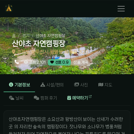
홈
경기
산야초 자연캠핑장
산야초 자연캠핑장
경기도 동두천시 광암동 쇠목길 320
산,숲,계곡
조회 2,101
선호 0.9
기본정보
시설/편의
사진
지도
날씨
캠퍼 후기
예약하기
산야초자연캠핑장은 소요산과 왕방산이 보이는 산새가 수려한
곳 의 자리한 숲속의 캠핑장이다. 잣나무와 소나무가 병풍처럼