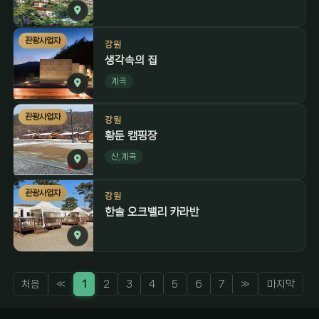
관광사업자
강원
생각속의 집
계곡
관광사업자
강원
황둔 캠핑장
산,계곡
관광사업자
강원
한솔 오크밸리 카라반
처음
«
1
2
3
4
5
6
7
»
마지막
감성 캠핑 큐레이터