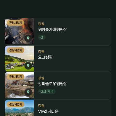
관광사업자
강원
원참숯가마캠핑장
산
관광사업자
강원
오크캠핑
관광사업자
강원
캄파슬로우캠핑장
산,숲,계곡
관광사업자
강원
VIP레저타운