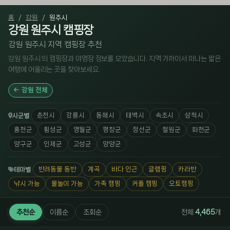
홈
강원
원주시
강원 원주시 캠핑장
강원 원주시 지역 캠핑장 추천
강원 원주시 의 캠핑장과 야영장 정보를 모았습니다. 지역 가까이서 떠나는 짧은
여행에 어울리는 곳을 찾아보세요.
강원 전체
춘천시
강릉시
동해시
태백시
속초시
삼척시
시군별
홍천군
횡성군
영월군
평창군
정선군
철원군
화천군
양구군
인제군
고성군
양양군
반려동물 동반
계곡
바다 인근
글램핑
카라반
테마별
낚시 가능
물놀이 가능
가족 캠핑
커플 캠핑
오토캠핑
추천순
이름순
조회순
전체
4,465
개