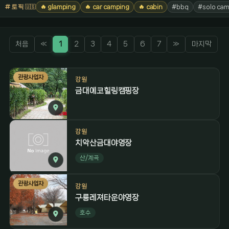
토픽
🔥 glamping
🔥 car camping
🔥 cabin
#bbq
#solo cam
🇺🇸
처음
«
1
2
3
4
5
6
7
»
마지막
관광사업자
강원
금대에코힐링캠핑장
강원
치악산금대야영장
산/계곡
관광사업자
강원
구룡레져타운야영장
호수