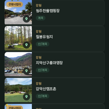
관광사업자
강원
원주한울캠핑장
계곡
강원
칠봉유원지
산/계곡
강원
치악산구룡야영장
산/계곡
강원
감악산캠프촌
산/계곡
관광사업자