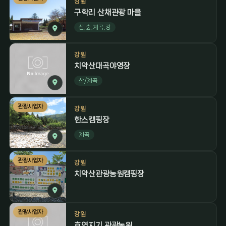
강원
구학리 산채관광 마을
산,숲,계곡,강
강원
치악산대곡야영장
산/계곡
관광사업자
강원
한스캠핑장
계곡
관광사업자
강원
치악산관광농원캠핑장
관광사업자
강원
호연지기 관광농원