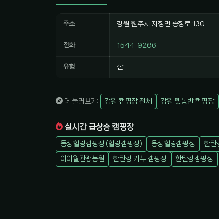
주소
강원 원주시 지정면 송정로 130
전화
1544-9266-
유형
산
더 둘러보기:
강원 캠핑장 전체
강원 펫동반 캠핑장
실시간 급상승 캠핑장
동상힐링캠핑장 (힐링캠핑장)
동상힐링캠핑장
한탄
아이월관광농원
한탄강 카누 캠핑장
한탄강캠핑장