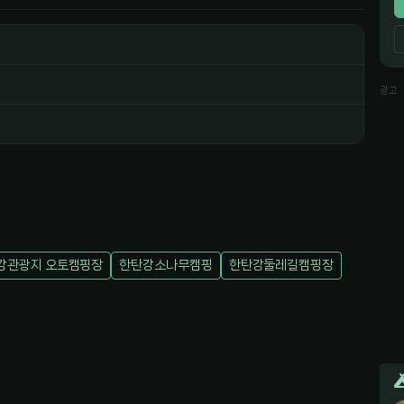
광고
강관광지 오토캠핑장
한탄강소나무캠핑
한탄강둘레길캠핑장