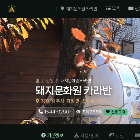
목록
전
돼지문화원 카라반
홈
강원
돼지문화원 카라반
돼지문화원 카라반
강원 원주시 지정면 송정로 130
1544-9266-
산
조회 2,569
선호 0.9
기본정보
시설/편의
사진