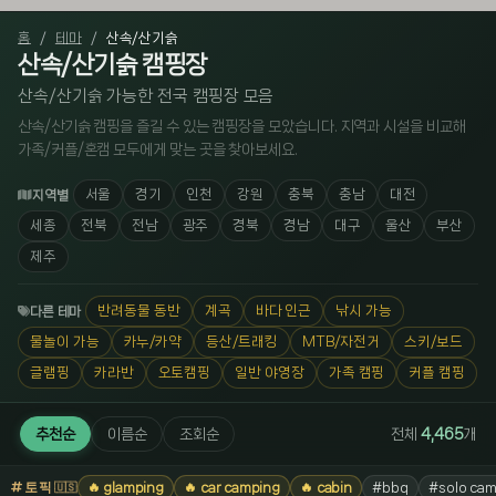
홈
테마
산속/산기슭
산속/산기슭 캠핑장
산속/산기슭 가능한 전국 캠핑장 모음
산속/산기슭 캠핑을 즐길 수 있는 캠핑장을 모았습니다. 지역과 시설을 비교해
가족/커플/혼캠 모두에게 맞는 곳을 찾아보세요.
서울
경기
인천
강원
충북
충남
대전
지역별
세종
전북
전남
광주
경북
경남
대구
울산
부산
제주
반려동물 동반
계곡
바다 인근
낚시 가능
다른 테마
물놀이 가능
카누/카약
등산/트래킹
MTB/자전거
스키/보드
글램핑
카라반
오토캠핑
일반 야영장
가족 캠핑
커플 캠핑
추천순
이름순
조회순
전체
4,465
개
토픽
🔥 glamping
🔥 car camping
🔥 cabin
#bbq
#solo cam
🇺🇸