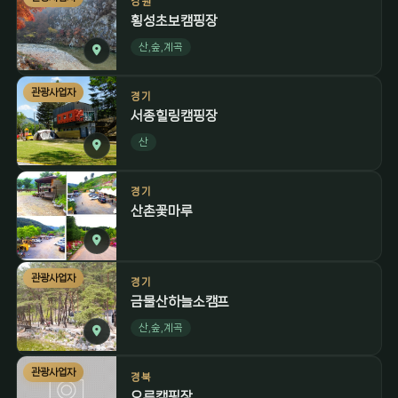
강원
횡성초보캠핑장
산,숲,계곡
관광사업자
경기
서종힐링캠핑장
산
경기
산촌꽃마루
관광사업자
경기
금물산하늘소캠프
산,숲,계곡
관광사업자
경북
오류캠핑장