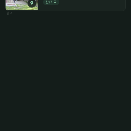
산/계곡
광고