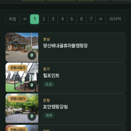
처음
«
1
2
3
4
5
6
7
»
마지막
경남
양산배내골휴마을캠핑장
관광사업자
경기
힐포인트
도심
관광사업자
강원
포안캠핑강원
계곡
관광사업자