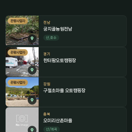
관광사업자
전남
궁지골농원전남
산,호수
관광사업자
경기
한터팜오토캠핑장
관광사업자
강원
구절초마을 오토캠핑장
충북
오미리산촌마을
산/계곡