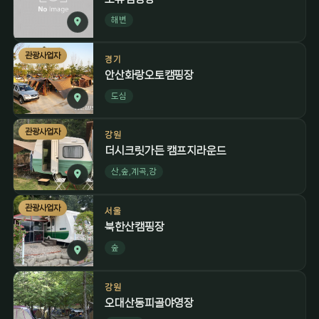
해변
관광사업자
경기
안산화랑오토캠핑장
도심
관광사업자
강원
더시크릿가든 캠프지라운드
산,숲,계곡,강
관광사업자
서울
북한산캠핑장
숲
강원
오대산동피골야영장