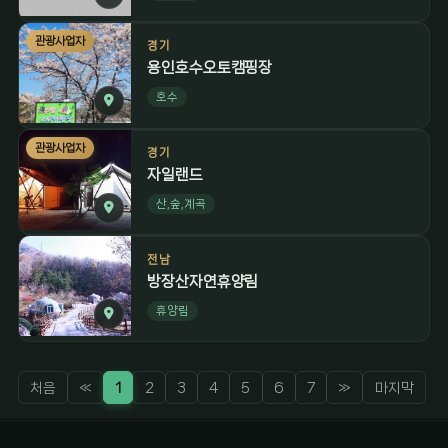
관광사업자
경기
용인호수오토캠핑장
호수
관광사업자
경기
자일랜드
산,숲,계곡
전남
방장산자연휴양림
휴양림
처음
«
1
2
3
4
5
6
7
»
마지막
감성 캠핑 큐레이터