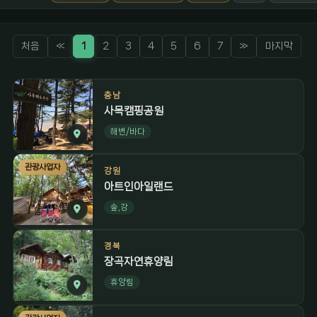
처음
«
1
2
3
4
5
6
7
»
마지막
충남
사목캠핑공원
해변/바다
관광사업자
강원
아트인아일랜드
숲,강
경북
장곡자연휴양림
휴양림