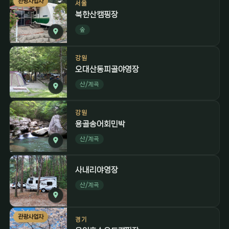
관광사업자
서울
북한산캠핑장
숲
강원
오대산동피골야영장
산/계곡
강원
용골송어회민박
산/계곡
사내리야영장
산/계곡
관광사업자
경기