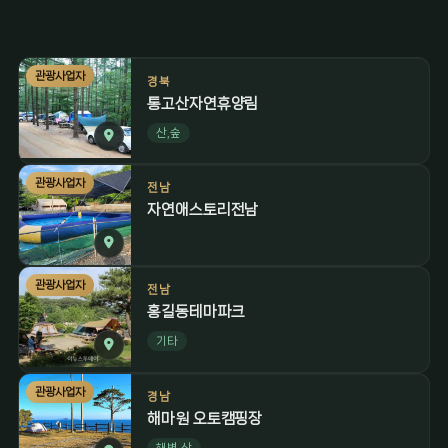
관광사업자
경북
통고산자연휴양림
산,숲
관광사업자
전남
자연애스토리전남
관광사업자
전남
홍길동테마파크
기타
관광사업자
경남
해마원 오토캠핑장
해변,산