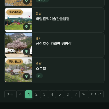
관광사업자
경남
바람흔적미술관글램핑
경기
산정호수 카라반 캠핑장
관광사업자
경남
스톤힐
산
처음
«
1
2
3
4
5
6
7
»
마지막
감성 캠핑 큐레이터