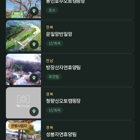
용인호수오토캠핑장
호수
전북
운일암반일암
산/계곡
전남
방장산자연휴양림
휴양림
경북
청량산오토캠핑장
산/계곡
관광사업자
경북
성봉자연휴양림