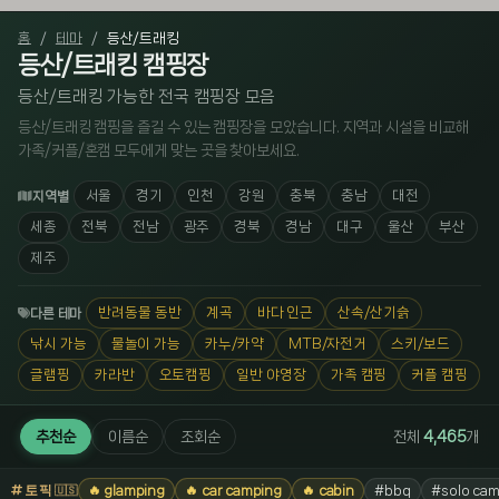
홈
테마
등산/트래킹
등산/트래킹 캠핑장
등산/트래킹 가능한 전국 캠핑장 모음
등산/트래킹 캠핑을 즐길 수 있는 캠핑장을 모았습니다. 지역과 시설을 비교해
가족/커플/혼캠 모두에게 맞는 곳을 찾아보세요.
서울
경기
인천
강원
충북
충남
대전
지역별
세종
전북
전남
광주
경북
경남
대구
울산
부산
제주
반려동물 동반
계곡
바다 인근
산속/산기슭
다른 테마
낚시 가능
물놀이 가능
카누/카약
MTB/자전거
스키/보드
글램핑
카라반
오토캠핑
일반 야영장
가족 캠핑
커플 캠핑
추천순
이름순
조회순
전체
4,465
개
토픽
🔥 glamping
🔥 car camping
🔥 cabin
#bbq
#solo cam
🇺🇸