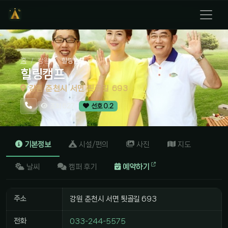
홈
강원
힐링캠프
힐링캠프
강원 춘천시 서면 툇골길 693
조회 627
선호 0.2
기본정보
시설/편의
사진
지도
날씨
캠퍼 후기
예약하기
주소
강원 춘천시 서면 툇골길 693
전화
033-244-5575