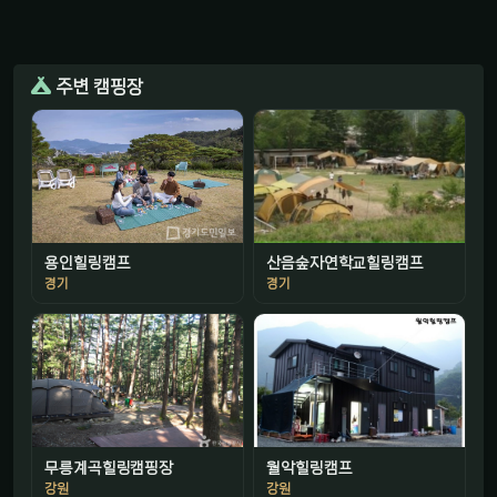
주변 캠핑장
용인힐링캠프
산음숲자연학교힐링캠프
경기
경기
무릉계곡힐링캠핑장
월악힐링캠프
강원
강원