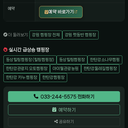
예약
예약 바로가기
더 둘러보기:
강원 캠핑장 전체
강원 펫동반 캠핑장
실시간 급상승 캠핑장
동상힐링캠핑장 (힐링캠핑장)
동상힐링캠핑장
한탄강소나무캠핑
한탄강관광지 오토캠핑장
아이월관광농원
한탄강둘레길캠핑장
한탄강 카누 캠핑장
한탄강캠핑장
033-244-5575 전화하기
예약하기
공유하기