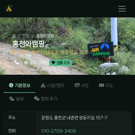
홈
강원
홍천와캠핑
홍천와캠핑
강원도 홍천군 내촌면 쌍둔지길 157-7
조회 1,382
선호 0.5
기본정보
시설/편의
사진
지도
날씨
캠퍼 후기
주소
강원도 홍천군 내촌면 쌍둔지길 157-7
전화
010-2709-3409