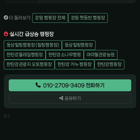
더 둘러보기:
강원 캠핑장 전체
강원 펫동반 캠핑장
실시간 급상승 캠핑장
동상힐링캠핑장 (힐링캠핑장)
동상힐링캠핑장
한탄강둘레길캠핑장
한탄강소나무캠핑
아이월관광농원
한탄강관광지 오토캠핑장
한탄강 카누 캠핑장
한탄강캠핑장
010-2709-3409 전화하기
공유하기
광고