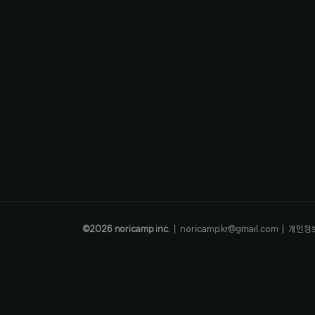
©
2026
noricamp inc.
|
noricamp.kr@gmail.com
|
개인정