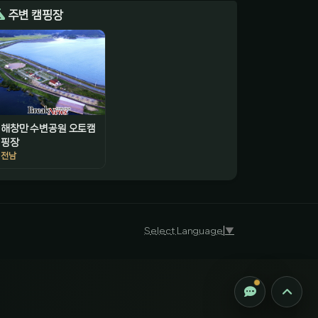
주변 캠핑장
해창만 수변공원 오토캠
핑장
전남
감성 캠핑 큐레이터
진짜 감성은, 나를 아는 것
Select Language
▼