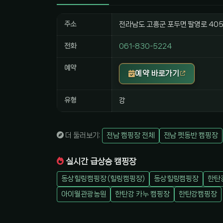
주소
전라남도 고흥군 포두면 팔영로 40
전화
061-830-5224
예약
예약 바로가기
유형
강
더 둘러보기:
전남 캠핑장 전체
전남 펫동반 캠핑장
실시간 급상승 캠핑장
동상힐링캠핑장 (힐링캠핑장)
동상힐링캠핑장
한탄
아이월관광농원
한탄강 카누 캠핑장
한탄강캠핑장