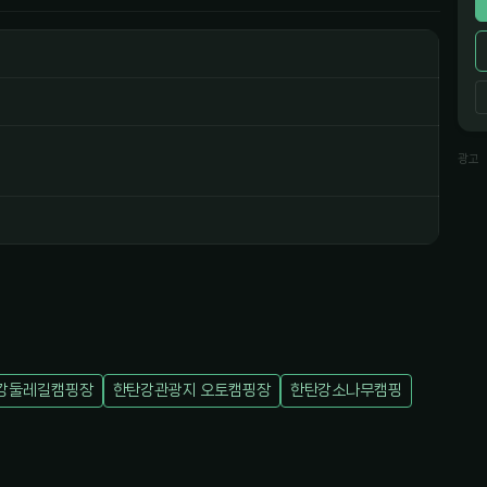
5
광고
강둘레길캠핑장
한탄강관광지 오토캠핑장
한탄강소나무캠핑