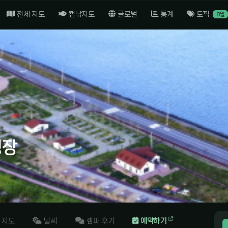
전체 지도
캠낚지도
글로벌
통계
토픽
8월
핑장
지도
날씨
캠퍼 후기
예약하기