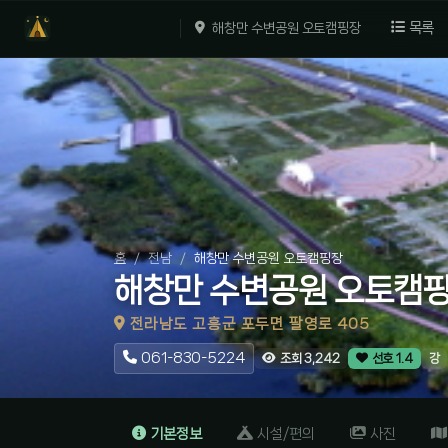
목록
해창만 수변공원 오토캠핑장
홈
전남
해창만 수변공원 오토캠핑장
해창만 수변공원 오토캠
전라남도 고흥군 포두면 팔영로 405
061-830-5224
강
조회 3,242
선호 1.4
기본정보
시설/편의
사진