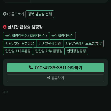
더 둘러보기:
경북 캠핑장 전체
실시간 급상승 캠핑장
동상힐링캠핑장 (힐링캠핑장)
동상힐링캠핑장
한탄강둘레길캠핑장
아이월관광농원
한탄강관광지 오토캠핑장
한탄강소나무캠핑
한탄강 카누 캠핑장
한탄강캠핑장
010-4736-3811 전화하기
공유하기
광고