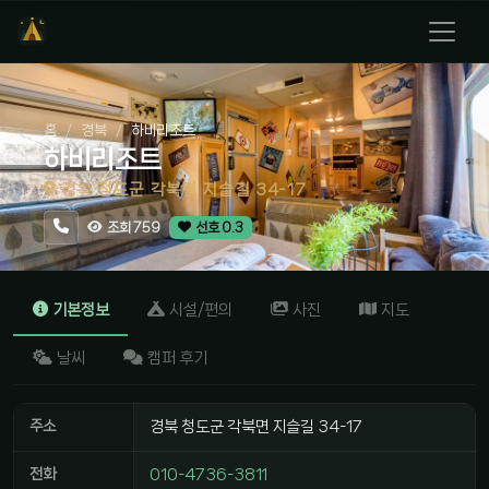
홈
경북
하비리조트
하비리조트
경북 청도군 각북면 지슬길 34-17
조회 759
선호 0.3
기본정보
시설/편의
사진
지도
날씨
캠퍼 후기
주소
경북 청도군 각북면 지슬길 34-17
전화
010-4736-3811