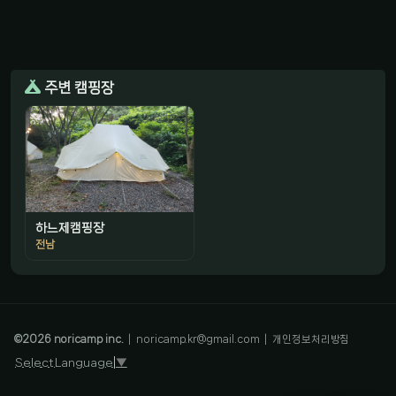
주변 캠핑장
하느제캠핑장
전남
감성 캠핑 큐레이터
진짜 감성은, 나를 아는 것
©
2026
noricamp inc.
|
noricamp.kr@gmail.com
|
개인정보처리방침
Select Language
▼