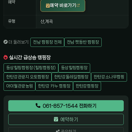
예약
예약 바로가기
유형
산,계곡
더 둘러보기:
전남 캠핑장 전체
전남 펫동반 캠핑장
실시간 급상승 캠핑장
동상힐링캠핑장 (힐링캠핑장)
동상힐링캠핑장
한탄강관광지 오토캠핑장
한탄강둘레길캠핑장
한탄강소나무캠핑
아이월관광농원
한탄강 카누 캠핑장
한탄강캠핑장
061-857-1544 전화하기
예약하기
공유하기