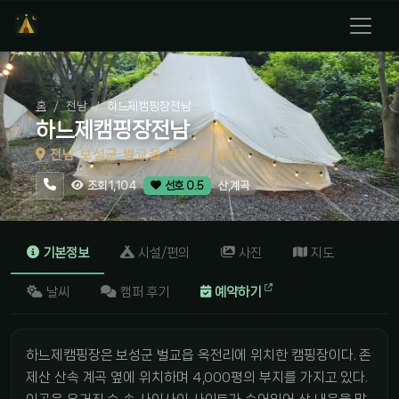
홈
전남
하느제캠핑장전남
하느제캠핑장전남
전남 보성군 벌교읍 옥전1길 480
산,계곡
조회 1,104
선호 0.5
기본정보
시설/편의
사진
지도
날씨
캠퍼 후기
예약하기
하느제캠핑장은 보성군 벌교읍 옥전리에 위치한 캠핑장이다. 존
제산 산속 계곡 옆에 위치하며 4,000평의 부지를 가지고 있다.