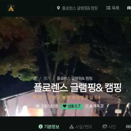
목록
플로렌스 글램핑& 캠핑
홈
경기
플로렌스 글램핑& 캠핑
플로렌스 글램핑& 캠핑
경기 가평군 북면 보안벚꽃길 54
산,숲,계곡,강
조회 1,608
선호 0.7
기본정보
시설/편의
사진