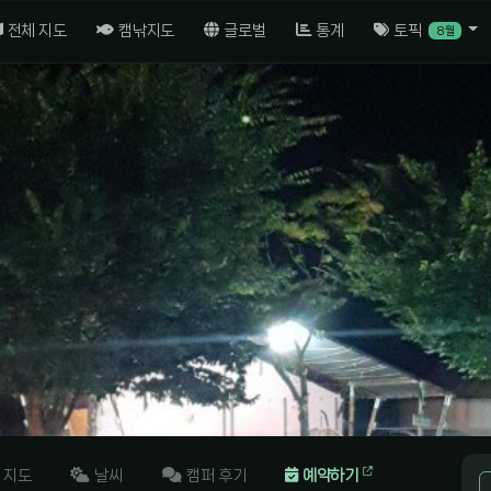
전체 지도
캠낚지도
글로벌
통계
토픽
8월
지도
날씨
캠퍼 후기
예약하기