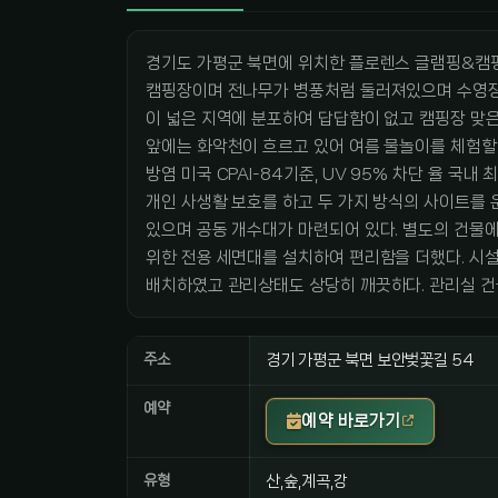
경기도 가평군 북면에 위치한 플로렌스 글램핑&캠핑
캠핑장이며 전나무가 병풍처럼 둘러져있으며 수영장까
이 넓은 지역에 분포하여 답답함이 없고 캠핑장 맞
앞에는 화악천이 흐르고 있어 여름 물놀이를 체험할 
방염 미국 CPAI-84기준, UV 95% 차단 율 국
개인 사생활 보호를 하고 두 가지 방식의 사이트를
있으며 공동 개수대가 마련되어 있다. 별도의 건물
위한 전용 세면대를 설치하여 편리함을 더했다. 시
배치하였고 관리상태도 상당히 깨끗하다. 관리실 건
주소
경기 가평군 북면 보안벚꽃길 54
예약
예약 바로가기
유형
산,숲,계곡,강