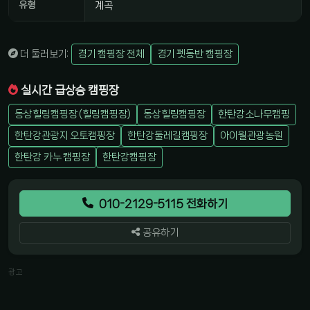
유형
계곡
더 둘러보기:
경기 캠핑장 전체
경기 펫동반 캠핑장
실시간 급상승 캠핑장
동상힐링캠핑장 (힐링캠핑장)
동상힐링캠핑장
한탄강소나무캠핑
한탄강관광지 오토캠핑장
한탄강둘레길캠핑장
아이월관광농원
한탄강 카누 캠핑장
한탄강캠핑장
010-2129-5115 전화하기
공유하기
광고