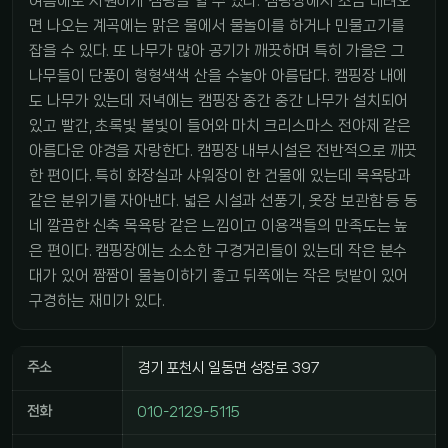
여름에도 시원하게 캠핑을 할 수 있다. 캠핑장에서 조금 내려오
면 나오는 계곡에는 맑은 물에서 물놀이를 하거나 민물고기를
잡을 수 있다. 또 나무가 많아 공기가 깨끗하며 특히 가을은 그
나무들이 단풍이 형형색색 산을 수놓아 아름답다. 캠핑장 내에
도 나무가 있는데 저녁에는 캠핑장 중간 중간 나무가 설치되어
있고 빨간, 초록빛 불빛이 들어와 마치 크리스마스 전야제 같은
아름다운 야경을 자랑한다. 캠핑장 내부시설은 전반적으로 깨끗
한 편이다. 특히 화장실과 샤워장이 한 건물에 있는데 목욕탕과
같은 분위기를 자아낸다. 넓은 시설과 선풍기, 옷장 보관함 등 동
네 깔끔한 신축 목욕탕 같은 느낌이고 이용객들의 만족도는 높
은 편이다. 캠핑장에는 소소한 구경거리들이 있는데 작은 분수
대가 있어 짬짬이 물놀이하기 좋고 뒤쪽에는 작은 텃밭이 있어
구경하는 재미가 있다.
주소
경기 포천시 일동면 성장로 397
전화
010-2129-5115