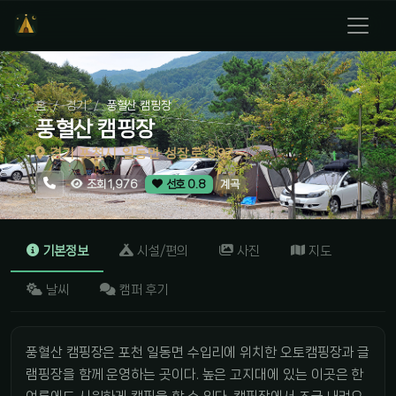
홈
경기
풍혈산 캠핑장
풍혈산 캠핑장
경기 포천시 일동면 성장로 397
계곡
조회 1,976
선호 0.8
기본정보
시설/편의
사진
지도
날씨
캠퍼 후기
풍혈산 캠핑장은 포천 일동면 수입리에 위치한 오토캠핑장과 글
램핑장을 함께 운영하는 곳이다. 높은 고지대에 있는 이곳은 한