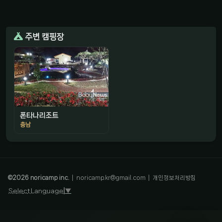
주변 캠핑장
폰타나리조트
충남
감성 캠핑 큐레이터
진짜 감성은, 나를 아는 것
©
2026
noricamp inc.
|
noricamp.kr@gmail.com
|
개인정보처리방침
Select Language
▼