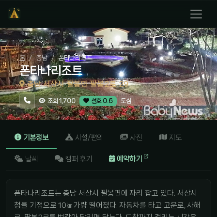
홈
충남
폰타나리조트
폰타나리조트
충남 서산시 팔봉면 팔봉2로 29
도심
조회 1,700
선호 0.6
기본정보
시설/편의
사진
지도
날씨
캠퍼 후기
예약하기
폰타나리조트는 충남 서산시 팔봉면에 자리 잡고 있다. 서산시
청을 기점으로 10㎞가량 떨어졌다. 자동차를 타고 고운로, 사해