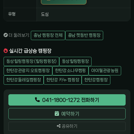
유형
도심
더 둘러보기:
충남 캠핑장 전체
충남 펫동반 캠핑장
실시간 급상승 캠핑장
동상힐링캠핑장 (힐링캠핑장)
동상힐링캠핑장
한탄강관광지 오토캠핑장
한탄강소나무캠핑
아이월관광농원
한탄강둘레길캠핑장
한탄강 카누 캠핑장
한탄강캠핑장
041-1800-1272 전화하기
예약하기
공유하기