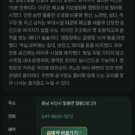
로, 팔봉2로를 번갈아 달리면 닿는다. 도착까지 걸리는 시간은
15분 안팎이다. 이곳은 폐교를 리모델링해 캠핑장으로 탈바꿈
시켰다. 언뜻 보면 훌륭한 조경을 비롯해 펜션, 노래방, 쉼터, 족
구장 등 차고 넘치는 부대시설 때문에 폐교를 새롭게 단장한 공
간으로 여겨지지 않을 수도. 하지만 곳곳에서 옛 초등학교의 흔
적을 찾는 재미가 쏠쏠하다. 캠핑장에는 글램핑 10개 동을 마련
했다. 객실 내부에는 침대, 냉장고, 테이블 등을 비치했다. 외부
전용 공간에는 바비큐 시설을 배치했다. 평일 주말 가리지 않고
사계절 내내 운영하며, 예약은 온라인 실시간으로 가능하다. 캠
핑장과 가까운 거리에 태안군이 거느린 여러 해변이 있어 연계
관광이 용이하다. 주변에 음식점도 즐비해 맘에 드는 요리를 찾
아 나서는 즐거움도 누릴 수 있다.
주소
충남 서산시 팔봉면 팔봉2로 29
전화
041-1800-1272
예약
예약 바로가기