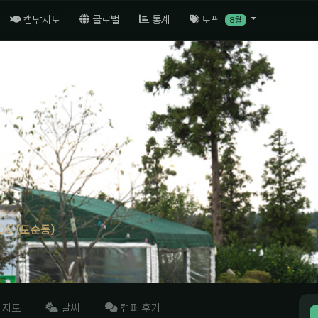
캠낚지도
글로벌
통계
토픽
8월
5 (도순동)
지도
날씨
캠퍼 후기