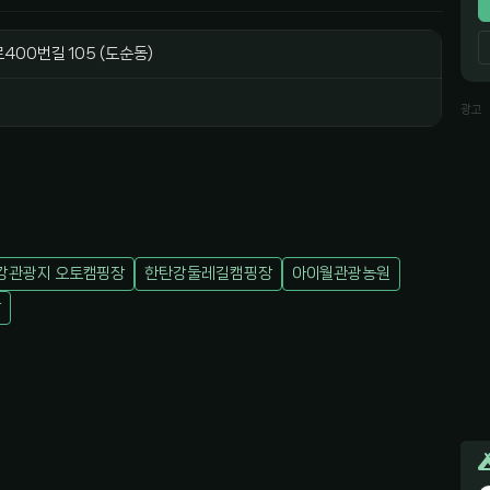
00번길 105 (도순동)
광고
강관광지 오토캠핑장
한탄강둘레길캠핑장
아이월관광농원
장