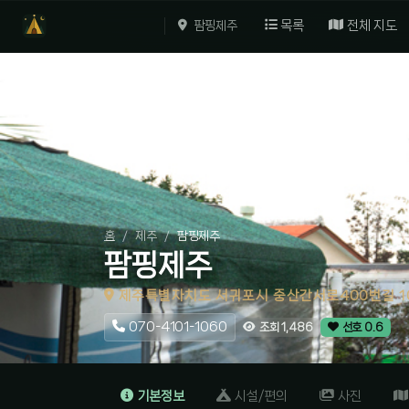
목록
전체 지도
팜핑제주
홈
제주
팜핑제주
팜핑제주
제주특별자치도 서귀포시 중산간서로400번길 10
070-4101-1060
조회 1,486
선호 0.6
기본정보
시설/편의
사진