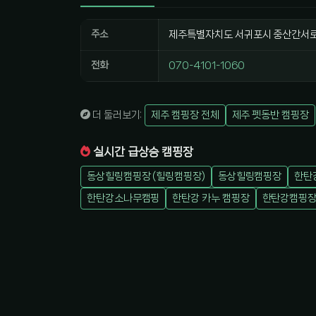
주소
제주특별자치도 서귀포시 중산간서로4
전화
070-4101-1060
더 둘러보기:
제주 캠핑장 전체
제주 펫동반 캠핑장
실시간 급상승 캠핑장
동상힐링캠핑장 (힐링캠핑장)
동상힐링캠핑장
한탄
한탄강소나무캠핑
한탄강 카누 캠핑장
한탄강캠핑