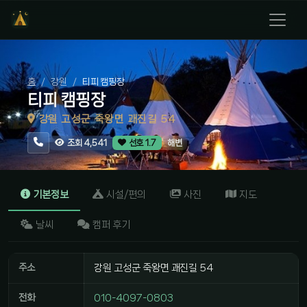
홈
강원
티피 캠핑장
티피 캠핑장
강원 고성군 죽왕면 괘진길 54
해변
조회 4,541
선호 1.7
기본정보
시설/편의
사진
지도
날씨
캠퍼 후기
주소
강원 고성군 죽왕면 괘진길 54
전화
010-4097-0803