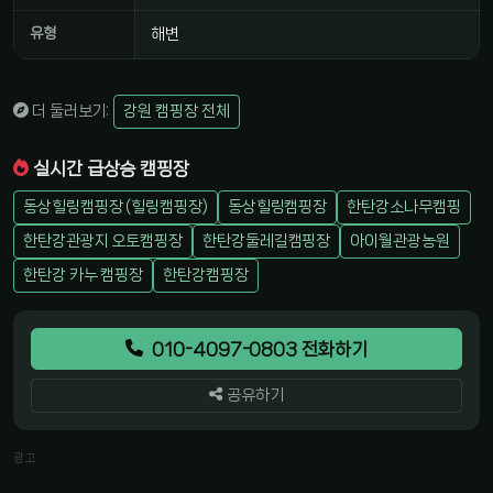
유형
해변
더 둘러보기:
강원 캠핑장 전체
실시간 급상승 캠핑장
동상힐링캠핑장 (힐링캠핑장)
동상힐링캠핑장
한탄강소나무캠핑
한탄강관광지 오토캠핑장
한탄강둘레길캠핑장
아이월관광농원
한탄강 카누 캠핑장
한탄강캠핑장
010-4097-0803 전화하기
공유하기
광고