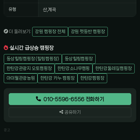
유형
산,계곡
더 둘러보기:
강원 캠핑장 전체
강원 펫동반 캠핑장
실시간 급상승 캠핑장
동상힐링캠핑장 (힐링캠핑장)
동상힐링캠핑장
한탄강관광지 오토캠핑장
한탄강소나무캠핑
한탄강둘레길캠핑장
아이월관광농원
한탄강 카누 캠핑장
한탄강캠핑장
010-5596-6556 전화하기
공유하기
광고