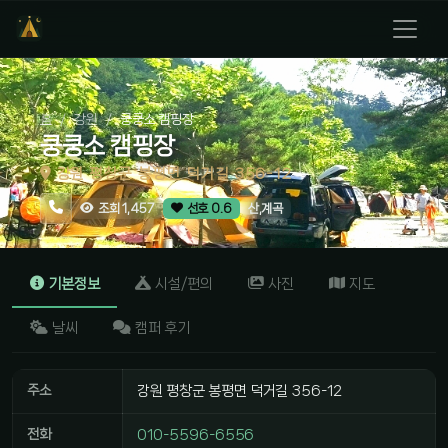
홈
강원
쿵쿵소 캠핑장
쿵쿵소 캠핑장
강원 평창군 봉평면 덕거길 356-12
산,계곡
조회 1,457
선호 0.6
기본정보
시설/편의
사진
지도
날씨
캠퍼 후기
주소
강원 평창군 봉평면 덕거길 356-12
전화
010-5596-6556