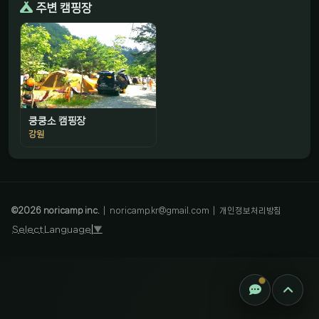
주변 캠핑장
쿵쿵소 캠핑장
강원
감성 캠핑 큐레이터
진짜 감성은, 나를 아는 것
©
2026
noricamp inc.
|
noricamp.kr@gmail.com
|
개인정보처리방침
Select Language
▼