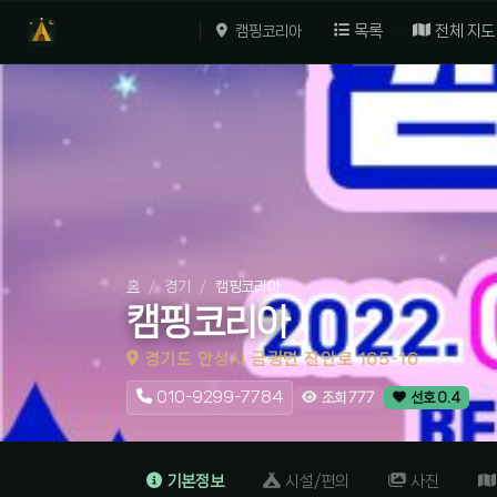
목록
전체 지도
캠핑코리아
홈
경기
캠핑코리아
캠핑코리아
경기도 안성시 금광면 진안로 165-16
010-9299-7784
조회 777
선호 0.4
기본정보
시설/편의
사진