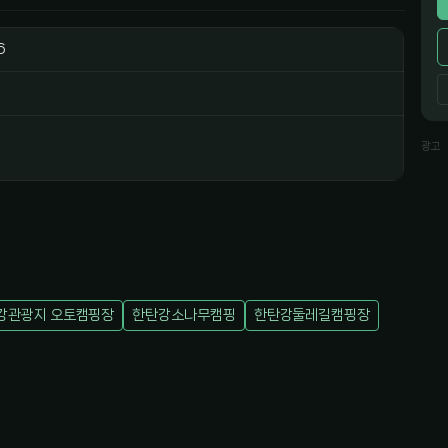
6
광고
강관광지 오토캠핑장
한탄강소나무캠핑
한탄강둘레길캠핑장