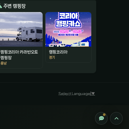
주변 캠핑장
캠핑코리아 카라반오토
캠핑코리아
경기
캠핑장
충남
감성 캠핑 큐레이터
진짜 감성은, 나를 아는 것
Select Language
▼