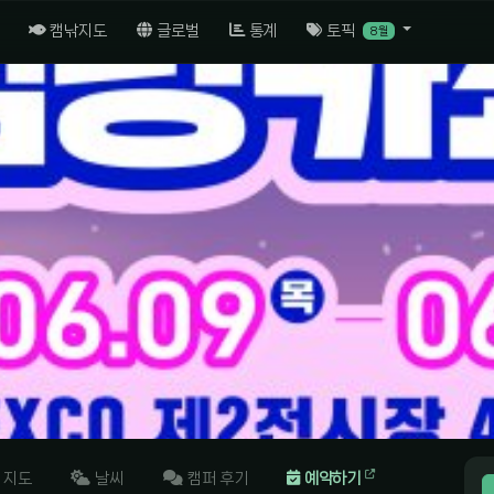
캠낚지도
글로벌
통계
토픽
8월
지도
날씨
캠퍼 후기
예약하기