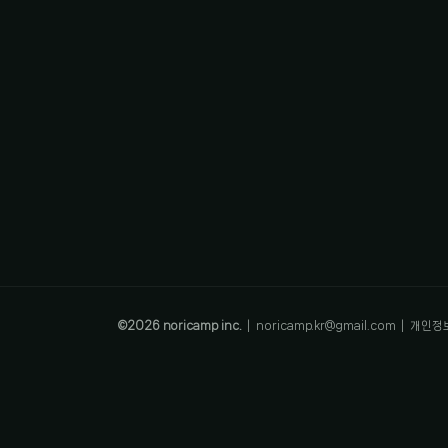
©
2026
noricamp inc.
|
noricamp.kr@gmail.com
|
개인정