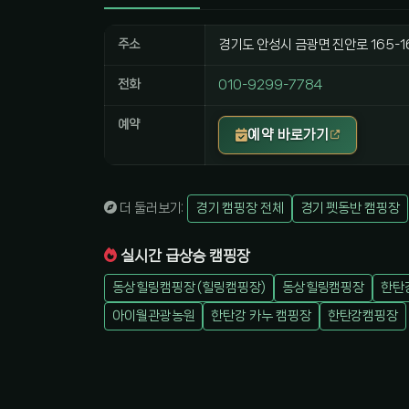
주소
경기도 안성시 금광면 진안로 165-1
전화
010-9299-7784
예약
예약 바로가기
더 둘러보기:
경기 캠핑장 전체
경기 펫동반 캠핑장
실시간 급상승 캠핑장
동상힐링캠핑장 (힐링캠핑장)
동상힐링캠핑장
한탄
아이월관광농원
한탄강 카누 캠핑장
한탄강캠핑장