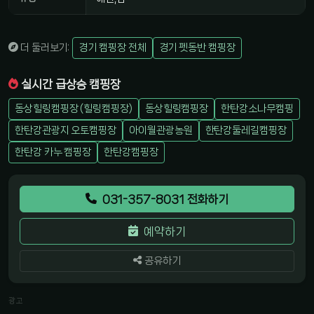
더 둘러보기:
경기 캠핑장 전체
경기 펫동반 캠핑장
실시간 급상승 캠핑장
동상힐링캠핑장 (힐링캠핑장)
동상힐링캠핑장
한탄강소나무캠핑
한탄강관광지 오토캠핑장
아이월관광농원
한탄강둘레길캠핑장
한탄강 카누 캠핑장
한탄강캠핑장
031-357-8031 전화하기
예약하기
공유하기
광고