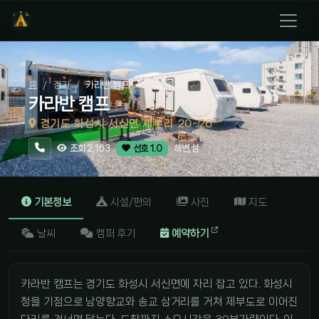
홈
경기
카라반 캠프
카라반 캠프
경기도 화성시 서신면 제부리 20-26
해변,섬
조회 2,163
선호 1.0
기본정보
시설/편의
사진
지도
날씨
캠퍼 후기
예약하기
카라반 캠프는 경기도 화성시 서신면에 자리 잡고 있다. 화성시
청을 기점으로 남양향교와 송교 삼거리를 거쳐 제부도로 이어진