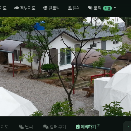
 지도
캠낚지도
글로벌
통계
토픽
8월
지도
날씨
캠퍼 후기
예약하기