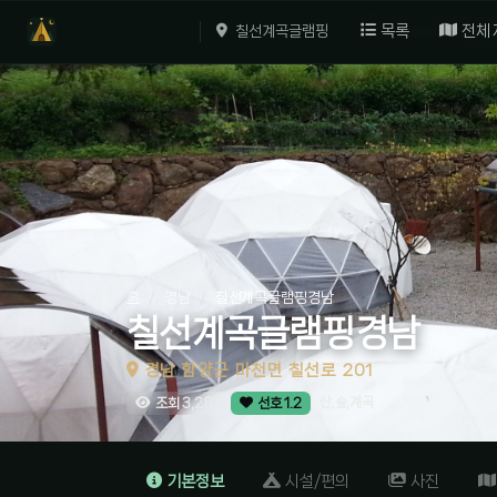
목록
전체
칠선계곡글램핑
홈
경남
칠선계곡글램핑경남
칠선계곡글램핑경남
경남 함양군 마천면 칠선로 201
산,숲,계곡
조회 3,287
선호 1.2
기본정보
시설/편의
사진