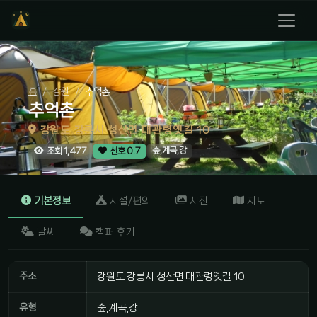
홈
강원
추억촌
추억촌
강원도 강릉시 성산면 대관령옛길 10
숲,계곡,강
조회 1,477
선호 0.7
기본정보
시설/편의
사진
지도
날씨
캠퍼 후기
주소
강원도 강릉시 성산면 대관령옛길 10
유형
숲,계곡,강