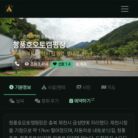
홈
충북
청풍호오토캠핑장
청풍호오토캠핑장
충청북도 제천시 금성면 성내리 41-4
숲,계곡
조회 3,414
선호 1.4
기본정보
시설/편의
사진
지도
날씨
캠퍼 후기
예약하기
청풍호오토캠핑장은 충북 제천시 금성면에 자리했다. 제천시청
을 기점으로 약 17km 떨어졌으며, 자동차로 내토로12길, 청풍