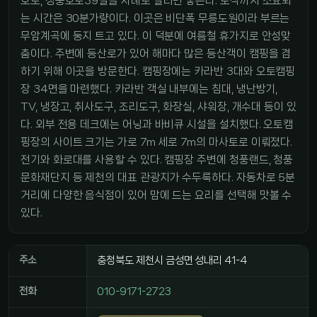
호로, 청풍호로39길을 차례로 달리면 닿는다. 도착까지 소요되
는 시간은 30분가량이다. 이곳은 비단폭 무릉도원이라 부르는
무암계곡에 둥지 트고 있다. 이 덕분에 여름철 휴가지로 안성맞
춤이다. 주변에 등산로가 있어 해마다 많은 등산객이 캠핑을 겸
하기 위해 이곳을 방문한다. 캠핑장에는 카라반 3대와 오토캠핑
장 34면을 마련했다. 카라반 객실 내부에는 침대, 냉난방기,
TV, 냉장고, 취사도구, 조리도구, 화장실, 샤워장, 개수대 등이 있
다. 외부 전용 데크에는 어닝과 바비큐 시설을 설치했다. 오토캠
핑장의 사이트 크기는 가로 7m 세로 7m의 마사토로 이뤄졌다.
전기와 화로대를 사용할 수 있다. 캠핑장 주변에 청풍랜드, 청풍
문화재단지 등 제천의 대표 관광지가 수두룩하다. 자동차로 5분
거리에 다양한 음식점이 있어 맘에 드는 요리를 선택해 맛볼 수
있다.
주소
충청북도 제천시 금성면 성내리 41-4
전화
010-9171-2723