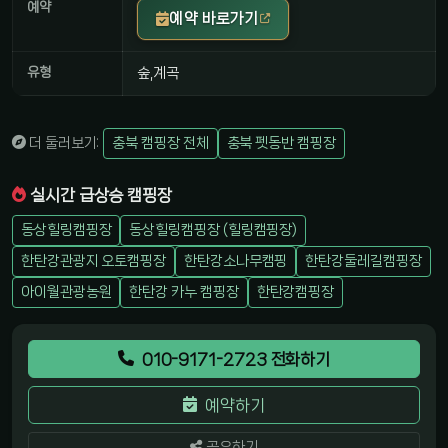
예약
예약 바로가기
유형
숲,계곡
더 둘러보기:
충북 캠핑장 전체
충북 펫동반 캠핑장
실시간 급상승 캠핑장
동상힐링캠핑장
동상힐링캠핑장 (힐링캠핑장)
한탄강관광지 오토캠핑장
한탄강소나무캠핑
한탄강둘레길캠핑장
아이월관광농원
한탄강 카누 캠핑장
한탄강캠핑장
010-9171-2723 전화하기
예약하기
공유하기