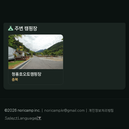
주변 캠핑장
청풍호오토캠핑장
충북
감성 캠핑 큐레이터
진짜 감성은, 나를 아는 것
©
2026
noricamp inc.
|
noricamp.kr@gmail.com
|
개인정보처리방침
Select Language
▼