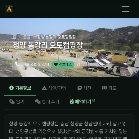
홈
충남
청양 동강리 오토캠핑장
청양 동강리 오토캠핑장
충남 청양군 청남면 금강변로 868-135
강
조회 3,779
선호 1.4
기본정보
시설/편의
사진
지도
날씨
캠퍼 후기
예약하기
청양 동강리 오토캠핑장은 충남 청양군 청남면에 자리 잡고 있
다. 청양군청을 기점으로 칠갑산1로와 금강변로를 거치면 닿는