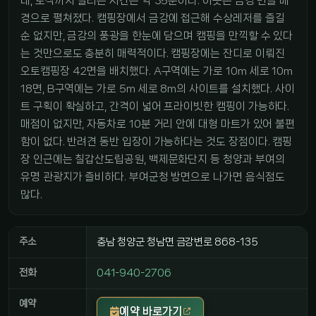
데, 도착까지 걸리는 시간은 약 35분이다. 이곳은 금강 변을 배
경으로 펼쳐졌다. 캠핑장에서 금강에 접근해 수상레저를 즐길
순 없지만, 금강의 풍광을 한눈에 담으며 캠핑을 만끽할 수 있다
는 것만으로도 충분히 매력적이다. 캠핑장에는 잔디로 이뤄진
오토캠핑장 42면을 배치했다. A구역에는 가로 10m 세로 10m
18면, B구역에는 가로 5m 세로 8m의 사이트를 설치했다. 사이
트 구획이 확실하고, 간격이 넓어 프라이빗한 캠핑이 가능하다.
매점이 없지만, 자동차로 10분 거리 안에 대형 마트가 있어 불편
함이 없다. 반려견 동반 입장이 가능하다는 것도 장점이다. 캠핑
장 인근에는 칠갑산도립공원, 백제문화단지 등 청양과 부여의
유명 관광지가 즐비하다. 부여군청 방면으로 나가면 음식점도
많다.
주소
충남 청양군 청남면 금강변로 868-135
전화
041-940-2706
예약
예약 바로가기