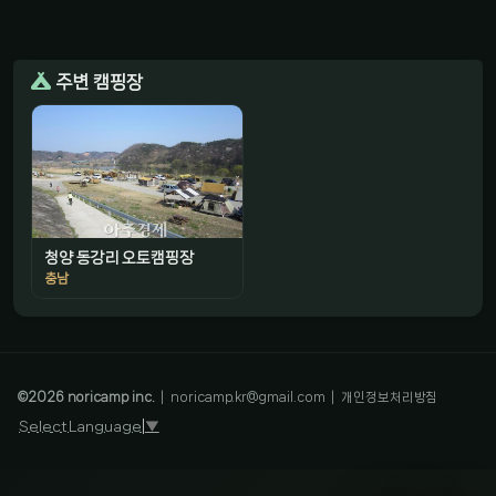
주변 캠핑장
청양 동강리 오토캠핑장
충남
감성 캠핑 큐레이터
진짜 감성은, 나를 아는 것
©
2026
noricamp inc.
|
noricamp.kr@gmail.com
|
개인정보처리방침
Select Language
▼