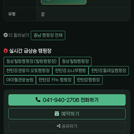
유형
강
더 둘러보기:
충남 캠핑장 전체
실시간 급상승 캠핑장
동상힐링캠핑장 (힐링캠핑장)
동상힐링캠핑장
한탄강관광지 오토캠핑장
한탄강소나무캠핑
한탄강둘레길캠핑장
아이월관광농원
한탄강 카누 캠핑장
한탄강캠핑장
041-940-2706 전화하기
예약하기
공유하기