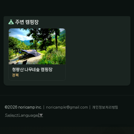
주변 캠핑장
청량산 나무네숲 캠핑장
경북
감성 캠핑 큐레이터
진짜 감성은, 나를 아는 것
©
2026
noricamp inc.
|
noricamp.kr@gmail.com
|
개인정보처리방침
Select Language
▼