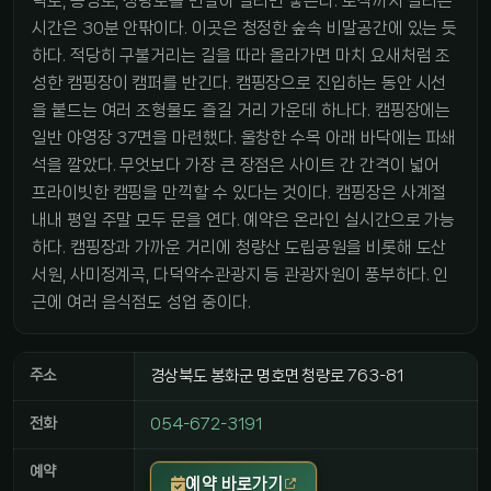
덕로, 봉명로, 청량로를 번갈아 달리면 닿는다. 도착까지 걸리는
시간은 30분 안팎이다. 이곳은 청정한 숲속 비말공간에 있는 듯
하다. 적당히 구불거리는 길을 따라 올라가면 마치 요새처럼 조
성한 캠핑장이 캠퍼를 반긴다. 캠핑장으로 진입하는 동안 시선
을 붙드는 여러 조형물도 즐길 거리 가운데 하나다. 캠핑장에는
일반 야영장 37면을 마련했다. 울창한 수목 아래 바닥에는 파쇄
석을 깔았다. 무엇보다 가장 큰 장점은 사이트 간 간격이 넓어
프라이빗한 캠핑을 만끽할 수 있다는 것이다. 캠핑장은 사계절
내내 평일 주말 모두 문을 연다. 예약은 온라인 실시간으로 가능
하다. 캠핑장과 가까운 거리에 청량산 도립공원을 비롯해 도산
서원, 사미정계곡, 다덕약수관광지 등 관광자원이 풍부하다. 인
근에 여러 음식점도 성업 중이다.
주소
경상북도 봉화군 명호면 청량로 763-81
전화
054-672-3191
예약
예약 바로가기