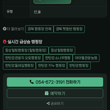
유형
산,숲
더 둘러보기:
경북 캠핑장 전체
경북 펫동반 캠핑장
실시간 급상승 캠핑장
동상힐링캠핑장 (힐링캠핑장)
동상힐링캠핑장
한탄강관광지 오토캠핑장
한탄강소나무캠핑
아이월관광농원
한탄강둘레길캠핑장
한탄강 카누 캠핑장
한탄강캠핑장
054-672-3191 전화하기
예약하기
공유하기