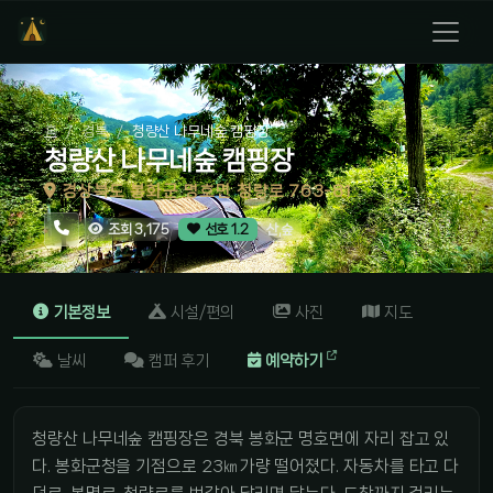
홈
경북
청량산 나무네숲 캠핑장
청량산 나무네숲 캠핑장
경상북도 봉화군 명호면 청량로 763-81
산,숲
조회 3,175
선호 1.2
기본정보
시설/편의
사진
지도
날씨
캠퍼 후기
예약하기
청량산 나무네숲 캠핑장은 경북 봉화군 명호면에 자리 잡고 있
다. 봉화군청을 기점으로 23㎞가량 떨어졌다. 자동차를 타고 다