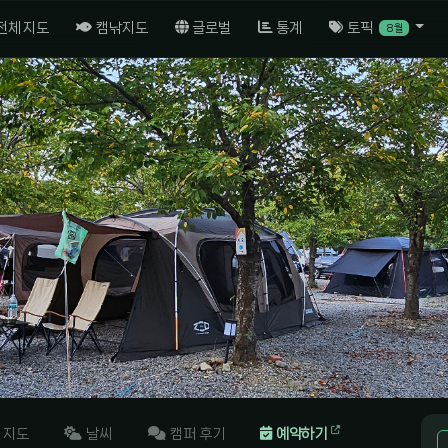
전체 지도
캠낚지도
글로벌
통계
토픽
8월
지도
날씨
캠퍼 후기
예약하기