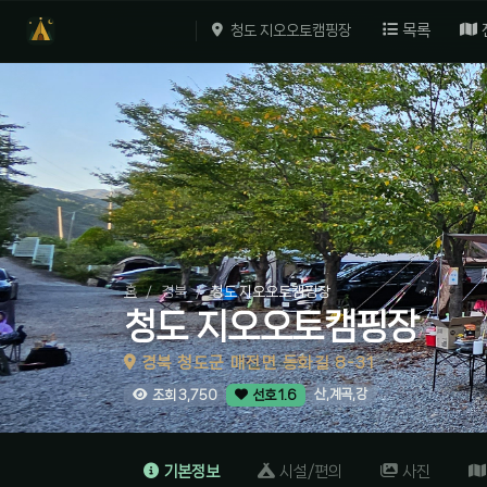
목록
청도 지오오토캠핑장
홈
경북
청도 지오오토캠핑장
청도 지오오토캠핑장
경북 청도군 매전면 동화길 8-31
산,계곡,강
조회 3,750
선호 1.6
기본정보
시설/편의
사진