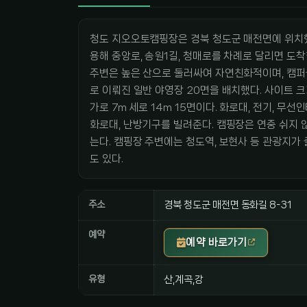
청도 지오오토캠핑장은 경북 청도군 매전면에 위치했다
용해 중앙로, 송원1길, 청매로를 차례로 달리면 도착
주변은 높은 산으로 둘러싸여 자연친화적이며, 캠퍼
로 이뤄진 일반 야영장 20면을 배치했다. 사이트 크기와
가로 7m 세로 14m 15면이다. 화로대, 전기, 무
화로대, 난방기구를 빌려준다. 캠핑장은 연중 쉬지 
는다. 캠핑장 주변에는 청도역, 보현사 등 관광지가
도 있다.
주소
경북 청도군 매전면 동화길 8-31
예약
예약 바로가기
유형
산,계곡,강