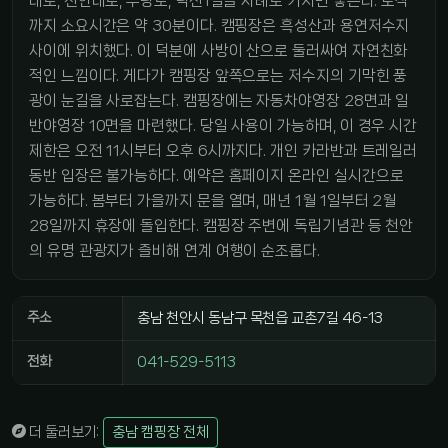
대로, 천안대로, 우량로, 덕전1길을 차례로 거치면 닿는다. 도착
까지 소요시간은 약 30분이다. 캠핑장은 흑성산과 용연저수지
사이에 위치했다. 이 덕분에 사방이 산으로 둘러싸여 자연친화
적인 느낌이다. 게다가 캠핑장 앞쪽으로는 저수지의 기막힌 풍
광이 눈길을 사로잡는다. 캠핑장에는 자동차야영장 28면과 일
반야영장 10면을 마련했다. 당일 사용이 가능하며, 이 경우 시간
제한은 오전 11시부터 오후 6시까지다. 개인 카라반과 트레일러
동반 입장은 불가능하다. 예약은 홈페이지 온라인 실시간으로
가능하다. 봄부터 가을까지 문을 열며, 매년 1월 1일부터 2월
28일까지 휴장에 돌입한다. 캠핑장 주변에 독립기념관 등 천안
의 유명 관광지가 즐비해 연계 여행이 순조롭다.
주소
충남 천안시 동남구 목천읍 교촌7길 46-13
전화
041-529-5113
더 둘러보기:
충남 캠핑장 전체