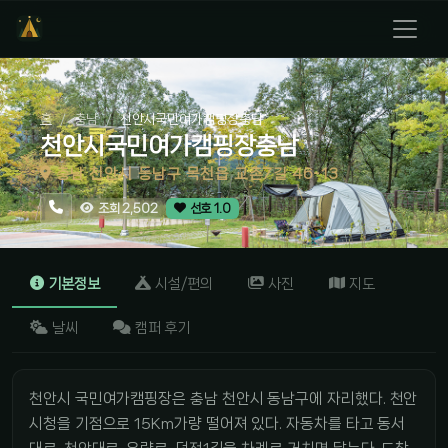
홈
충남
천안시국민여가캠핑장충남
천안시국민여가캠핑장충남
충남 천안시 동남구 목천읍 교촌7길 46-13
조회 2,502
선호 1.0
기본정보
시설/편의
사진
지도
날씨
캠퍼 후기
천안시 국민여가캠핑장은 충남 천안시 동남구에 자리했다. 천안
시청을 기점으로 15Km가량 떨어져 있다. 자동차를 타고 동서