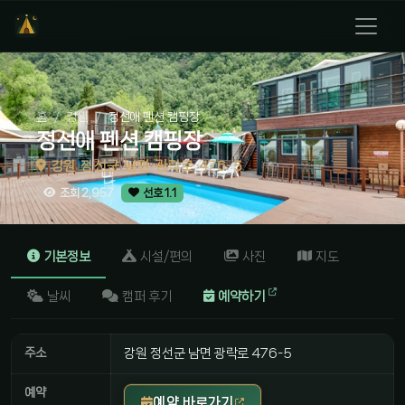
홈
강원
정선애 펜션 캠핑장
정선애 펜션 캠핑장
강원 정선군 남면 광락로 476-5
조회 2,957
선호 1.1
기본정보
시설/편의
사진
지도
날씨
캠퍼 후기
예약하기
주소
강원 정선군 남면 광락로 476-5
예약
예약 바로가기