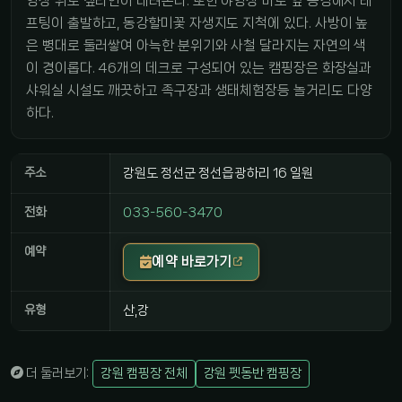
영장 위로 짚라인이 내려온다. 또한 야영장 바로 앞 동강에서 래
프팅이 출발하고, 동강할미꽃 자생지도 지척에 있다. 사방이 높
은 뼝대로 둘러쌓여 아늑한 분위기와 사철 달라지는 자연의 색
이 경이롭다. 46개의 데크로 구성되어 있는 캠핑장은 화장실과
샤워실 시설도 깨끗하고 족구장과 생태체험장등 놀거리도 다양
하다.
주소
강원도 정선군 정선읍 광하리 16 일원
전화
033-560-3470
예약
예약 바로가기
유형
산,강
더 둘러보기:
강원 캠핑장 전체
강원 펫동반 캠핑장