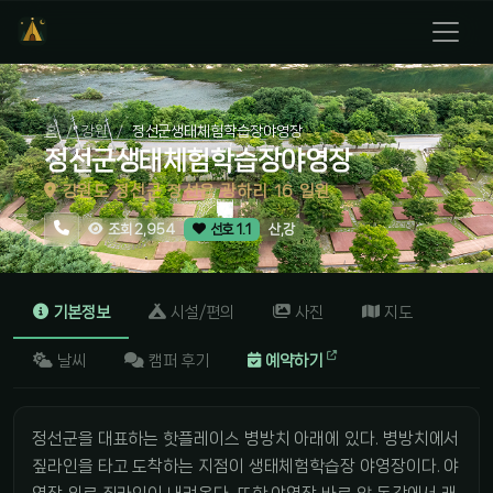
홈
강원
정선군생태체험학습장야영장
정선군생태체험학습장야영장
강원도 정선군 정선읍 광하리 16 일원
산,강
조회 2,954
선호 1.1
기본정보
시설/편의
사진
지도
날씨
캠퍼 후기
예약하기
정선군을 대표하는 핫플레이스 병방치 아래에 있다. 병방치에서
짚라인을 타고 도착하는 지점이 생태체험학습장 야영장이다. 야