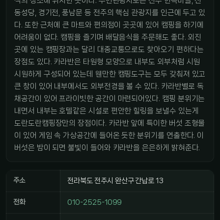
적의 장소에 위치한 곳이다. 주변관광지로는 전주 한옥마을, 전
동성당, 경기전, 풍남문 등 전주의 핵심 관광지를 인근에 두고 있
다. 또한 근처에 큰 마트와 편의점이 곳곳에 있어 캠핑을 하기에
어려움이 없다. 캠핑을 즐기며 배달음식을 주문해도 좋다. 외진
곳에 있는 캠핑장과는 달리 대중교통으로도 찾아오기 편하다는
장점도 있다. 카라반은 타원형 모양으로 내부도 외부처럼 시원
시원하게 구성되어 있는데 웬만한 캠핑도구는 모두 갖춰져 있고
큰 창이 있어 내부에서도 외부전경을 볼 수 있다. 카라반별로 독
채공간이 있어 프라이빗한 공간이 마련되어있다. 캠핑 분위기는
내면서 내부는 호텔같은 시설로 편안한 힐링을 보낼수 있는게
도란도란캠핑장만의 장점이다. 카라반 앞에 특이한 버섯 조형물
이 있어 게임 속 가상공간에 들어온 듯한 분위기를 연출한다. 이
버섯은 밤이 되면 불빛이 들어와 카라반을 은은하게 밝혀준다.
주소
전라북도 전주시 완산구 간납로 13
전화
010-2525-1099