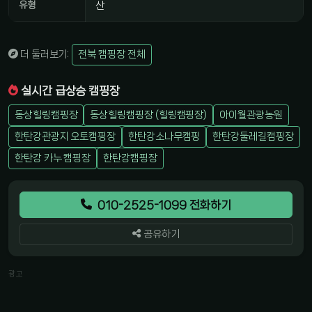
유형
산
더 둘러보기:
전북 캠핑장 전체
실시간 급상승 캠핑장
동상힐링캠핑장
동상힐링캠핑장 (힐링캠핑장)
아이월관광농원
한탄강관광지 오토캠핑장
한탄강소나무캠핑
한탄강둘레길캠핑장
한탄강 카누 캠핑장
한탄강캠핑장
010-2525-1099 전화하기
공유하기
광고