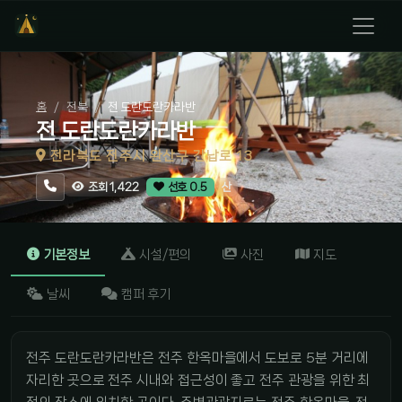
홈
전북
전 도란도란카라반
전 도란도란카라반
전라북도 전주시 완산구 간납로 13
산
조회 1,422
선호 0.5
기본정보
시설/편의
사진
지도
날씨
캠퍼 후기
전주 도란도란카라반은 전주 한옥마을에서 도보로 5분 거리에
자리한 곳으로 전주 시내와 접근성이 좋고 전주 관광을 위한 최