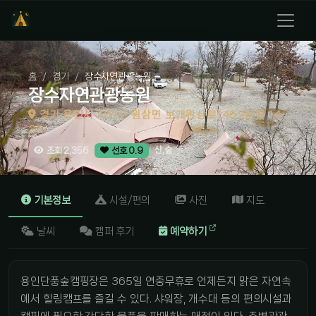
홈
경기
장수자연관광농원
장수자연관광농원
경기 용인시 처인구 원삼면 보개원삼로1462번길 14-
23
산,숲
조회 2,356
선호 0.9
기본정보
시설/편의
사진
지도
날씨
캠퍼 후기
예약하기
용인단풍숲캠핑장은 365일 연중무휴로 언제든지 맑은 자연속
에서 힐링캠프를 즐길 수 있다. 샤워장, 개수대 등의 편의시설과