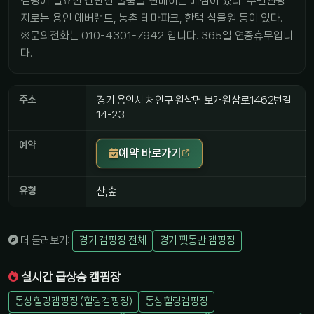
캠핑에 필요한 간단한 물품을 판매하는 매점이 있다. 주변관광
지로는 용인 에버랜드, 농촌 테마파크, 한택 식물원 등이 있다.
※문의전화는 010-4301-7942 입니다. 365일 연중휴무입니
다.
주소
경기 용인시 처인구 원삼면 보개원삼로1462번길
14-23
예약
예약 바로가기
유형
산,숲
더 둘러보기:
경기 캠핑장 전체
경기 펫동반 캠핑장
실시간 급상승 캠핑장
동상힐링캠핑장 (힐링캠핑장)
동상힐링캠핑장