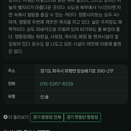
장이다. 시원한 바람소리와 맑은 계곡 물소리, 그리고 밤이면 하
늘의 별자리가 아름다운 곳이다. 수도권 북부에서 1시간이면 자
연 속에서 힐링을 즐길 수 있는 거리다. 캠핑사이트는 모두 40
여개, 캠핑장 주변에 깨끗한 계곡을 끼고 있다. 넓은 주차장도 매
력적이다. 모두 파쇄석으로 이뤄져 있어 비가와도 물 빠짐이 좋
다. 캠핑장에는 화장실, 샤워장, 개수대, 매점 등 편의시설이 잘
갖춰져 있다. 온수도 잘 나오고 모든 시설이 깨끗해 이용에 불편
은 없다.
주소
경기도 파주시 파평면 장승배기로 390-217
전화
010-5267-8229
유형
산,숲
더 둘러보기:
경기 캠핑장 전체
경기 펫동반 캠핑장