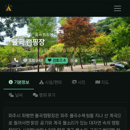
홈
경기
율곡 캠핑장
율곡 캠핑장
경기도 파주시 파평면 장승배기로 390-217
산,숲
조회 948
선호 0.4
기본정보
시설/편의
사진
지도
날씨
캠퍼 후기
파주시 파평면 율곡캠핑장은 파주 율곡수목원을 지나 산 계곡으
로 들어서면 맑은 공기와 계곡 물소리가 있는 대자연 속의 캠핑