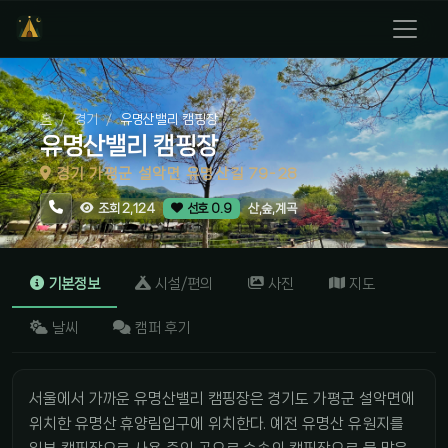
홈
경기
유명산밸리 캠핑장
유명산밸리 캠핑장
경기 가평군 설악면 유명산길 79-28
산,숲,계곡
조회 2,124
선호 0.9
기본정보
시설/편의
사진
지도
날씨
캠퍼 후기
서울에서 가까운 유명산밸리 캠핑장은 경기도 가평군 설악면에
위치한 유명산 휴양림입구에 위치한다. 예전 유명산 유원지를