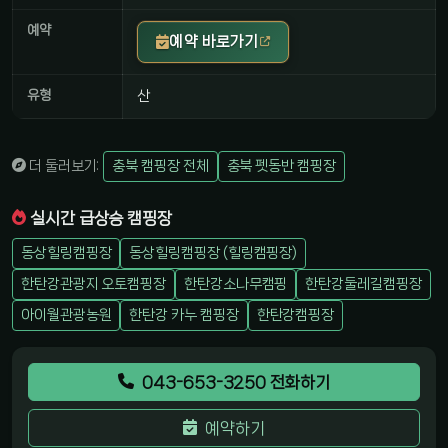
예약
예약 바로가기
유형
산
더 둘러보기:
충북 캠핑장 전체
충북 펫동반 캠핑장
실시간 급상승 캠핑장
동상힐링캠핑장
동상힐링캠핑장 (힐링캠핑장)
한탄강관광지 오토캠핑장
한탄강소나무캠핑
한탄강둘레길캠핑장
아이월관광농원
한탄강 카누 캠핑장
한탄강캠핑장
043-653-3250 전화하기
예약하기