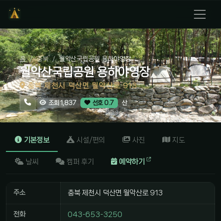
홈
충북
월악산국립공원 용하야영장
월악산국립공원 용하야영장
충북 제천시 덕산면 월악산로 913
산
조회 1,837
선호 0.7
기본정보
시설/편의
사진
지도
날씨
캠퍼 후기
예약하기
주소
충북 제천시 덕산면 월악산로 913
전화
043-653-3250