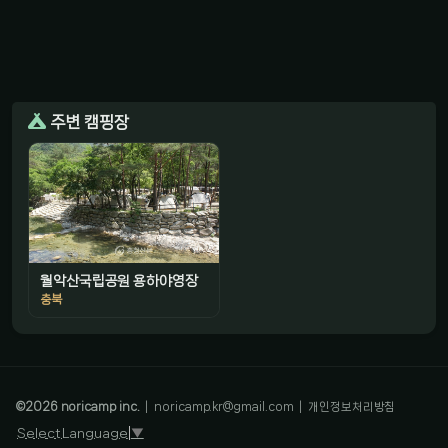
주변 캠핑장
월악산국립공원 용하야영장
충북
감성 캠핑 큐레이터
진짜 감성은, 나를 아는 것
©
2026
noricamp inc.
|
noricamp.kr@gmail.com
|
개인정보처리방침
Select Language
▼