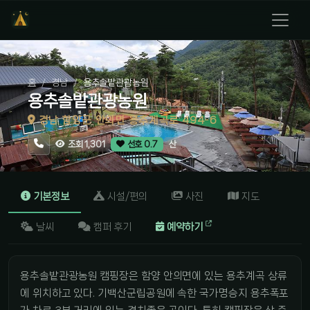
홈
경남
용추솔밭관광농원
용추솔밭관광농원
경남 함양군 안의면 용추계곡로 494-6
산
조회 1,301
선호 0.7
기본정보
시설/편의
사진
지도
날씨
캠퍼 후기
예약하기
용추솔밭관광농원 캠핑장은 함양 안의면에 있는 용추계곡 상류
에 위치하고 있다. 기백산군립공원에 속한 국가명승지 용추폭포