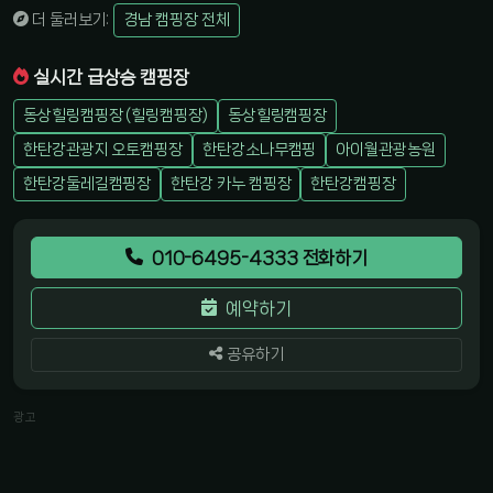
더 둘러보기:
경남 캠핑장 전체
실시간 급상승 캠핑장
동상힐링캠핑장 (힐링캠핑장)
동상힐링캠핑장
한탄강관광지 오토캠핑장
한탄강소나무캠핑
아이월관광농원
한탄강둘레길캠핑장
한탄강 카누 캠핑장
한탄강캠핑장
010-6495-4333 전화하기
예약하기
공유하기
광고