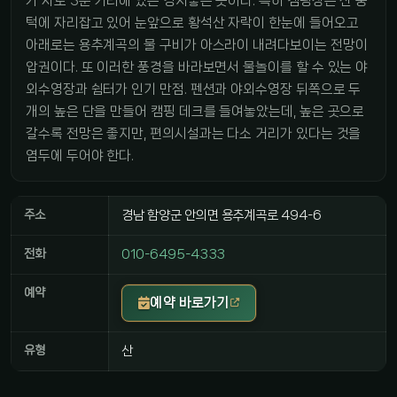
가 차로 3분 거리에 있는 경치좋은 곳이다. 특히 캠핑장은 산 중
턱에 자리잡고 있어 눈앞으로 황석산 자락이 한눈에 들어오고
아래로는 용추계곡의 물 구비가 아스라이 내려다보이는 전망이
압권이다. 또 이러한 풍경을 바라보면서 물놀이를 할 수 있는 야
외수영장과 쉼터가 인기 만점. 펜션과 야외수영장 뒤쪽으로 두
개의 높은 단을 만들어 캠핑 데크를 들여놓았는데, 높은 곳으로
갈수록 전망은 좋지만, 편의시설과는 다소 거리가 있다는 것을
염두에 두어야 한다.
주소
경남 함양군 안의면 용추계곡로 494-6
전화
010-6495-4333
예약
예약 바로가기
유형
산