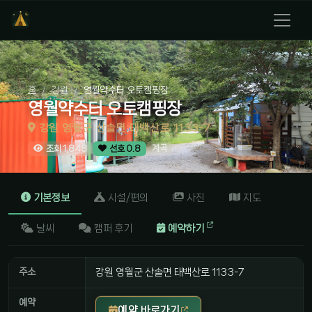
홈
강원
영월약수터 오토캠핑장
영월약수터 오토캠핑장
강원 영월군 산솔면 태백산로 1133-7
계곡
조회 1,848
선호 0.8
기본정보
시설/편의
사진
지도
날씨
캠퍼 후기
예약하기
주소
강원 영월군 산솔면 태백산로 1133-7
예약
예약 바로가기