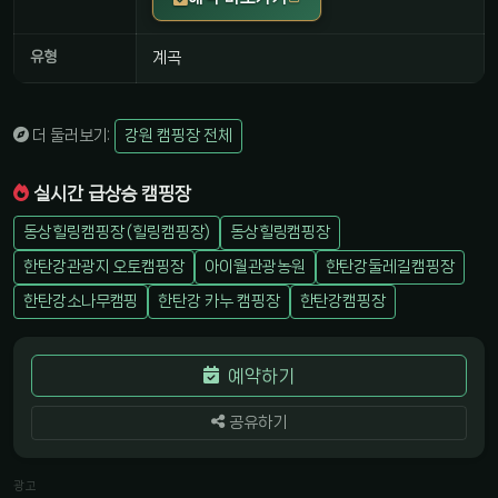
유형
계곡
더 둘러보기:
강원 캠핑장 전체
실시간 급상승 캠핑장
동상힐링캠핑장 (힐링캠핑장)
동상힐링캠핑장
한탄강관광지 오토캠핑장
아이월관광농원
한탄강둘레길캠핑장
한탄강소나무캠핑
한탄강 카누 캠핑장
한탄강캠핑장
예약하기
공유하기
광고