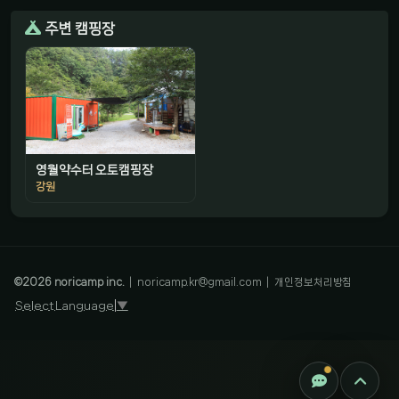
주변 캠핑장
영월약수터 오토캠핑장
강원
감성 캠핑 큐레이터
진짜 감성은, 나를 아는 것
©
2026
noricamp inc.
|
noricamp.kr@gmail.com
|
개인정보처리방침
Select Language
▼