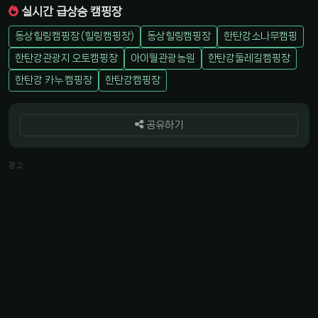
실시간 급상승 캠핑장
동상힐링캠핑장 (힐링캠핑장)
동상힐링캠핑장
한탄강소나무캠핑
한탄강관광지 오토캠핑장
아이월관광농원
한탄강둘레길캠핑장
한탄강 카누 캠핑장
한탄강캠핑장
공유하기
광고