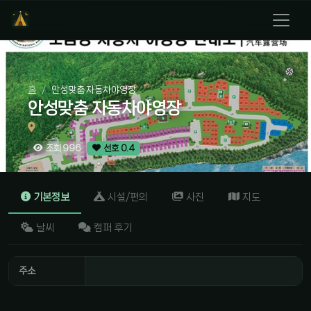
홈
안성맞춤 자동차야영장
안성맞춤 자동차야영장
조회 996
선호 0.4
기본정보
시설/편의
사진
지도
날씨
캠퍼 후기
주소