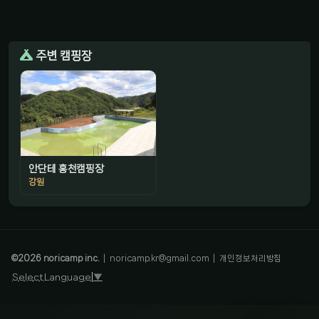
주변 캠핑장
안단테 홍천캠핑장
강원
감성 캠핑 큐레이터
진짜 감성은, 나를 아는 것
©
2026
noricamp inc.
|
noricamp.kr@gmail.com
|
개인정보처리방침
Select Language
▼