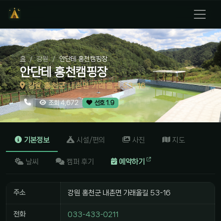
홈
강원
안단테 홍천캠핑장
안단테 홍천캠핑장
강원 홍천군 내촌면 가래올길 53-16
조회 4,672
선호 1.9
기본정보
시설/편의
사진
지도
날씨
캠퍼 후기
예약하기
주소
강원 홍천군 내촌면 가래올길 53-16
전화
033-433-0211