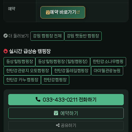
예약
예약 바로가기
더 둘러보기:
강원 캠핑장 전체
강원 펫동반 캠핑장
실시간 급상승 캠핑장
동상힐링캠핑장
동상힐링캠핑장 (힐링캠핑장)
한탄강소나무캠핑
한탄강관광지 오토캠핑장
한탄강둘레길캠핑장
아이월관광농원
한탄강 카누 캠핑장
한탄강캠핑장
033-433-0211 전화하기
예약하기
공유하기