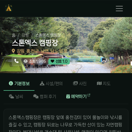
홈
강원
스톤엑스 캠핑장
스톤엑스 캠핑장
강원 홍천군 남면 남노일로 1164-16
강
조회 1,985
선호 1.0
기본정보
시설/편의
사진
지도
날씨
캠퍼 후기
예약하기
스톤엑스캠핑장은 캠핑장 앞에 홍천강이 있어 물놀이와 낚시를
즐길 수 있고, 캠핑장 뒤로는 나무로 가득한 산이 있는 자연캠핑