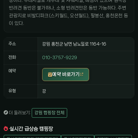
장이다. 부대시설로 개수대 및 샤워시설, 매점이 있으며 원칙상
반려견 동반은 불가하나, 소형 반려견만은 동반 가능하다. 주변
관광지로 비발디파크(스키월드, 오션월드), 팔봉산, 홍천온천 등
이 있다.
주소
강원 홍천군 남면 남노일로 1164-16
전화
010-3757-9229
예약
예약 바로가기
유형
강
더 둘러보기:
강원 캠핑장 전체
실시간 급상승 캠핑장