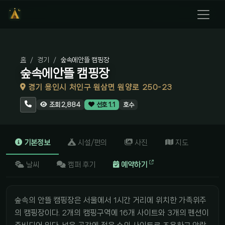
홈
경기
숲속에안뜰 캠핑장
숲속에안뜰 캠핑장
경기 용인시 처인구 원삼면 원양로 250-23
호수
조회 2,884
선호 1.1
기본정보
시설/편의
사진
지도
날씨
캠퍼 후기
예약하기
숲속의 안뜰 캠핑장은 서울에서 1시간 거리에 위치한 가족위주
의 캠핑장이다. 2개의 캠핑구역에 16개 사이트와 3개의 펜션이